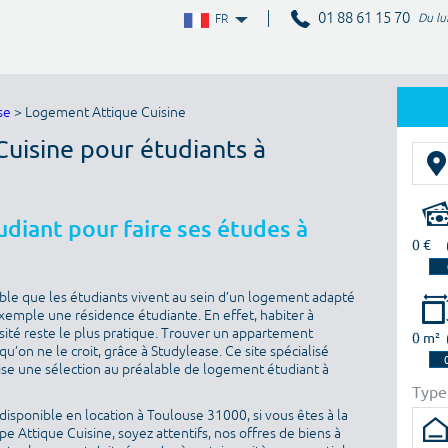
01 88 61 15 70
Du lu
FR
se
> Logement Attique Cuisine
Cuisine pour étudiants à
diant pour faire ses études à
0 €
sable que les étudiants vivent au sein d’un logement adapté
 exemple une résidence étudiante. En effet, habiter à
sité reste le plus pratique. Trouver un appartement
0 m²
u’on ne le croit, grâce à Studylease. Ce site spécialisé
ise une sélection au préalable de logement étudiant à
Type
isponible en location à Toulouse 31000, si vous êtes à la
 Attique Cuisine, soyez attentifs, nos offres de biens à