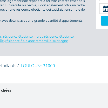
otre logement doit répondre à certains critères essentiels.
ec l’université ou l’école, il doit également offrir un cadre
rouver une résidence étudiante qui satisfait l’ensemble de
e avec détails, avec une grande quantité d’appartements
rs
,
résidence étudiante muret
,
résidence étudiante
lle
,
résidence étudiante ramonville-saint-agne
étudiants à
TOULOUSE 31000
erchées