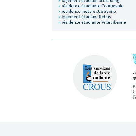
>
logement étudiant Strasbourg
>
résidence étudiante Courbevoie
>
residence metare st etienne
>
logement étudiant Reims
>
résidence étudiante Villeurbanne
J
q
P
U
l