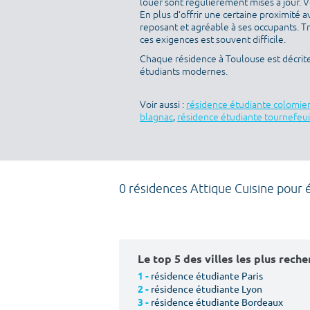
louer sont régulièrement mises à jour. V
En plus d’offrir une certaine proximité av
reposant et agréable à ses occupants. T
ces exigences est souvent difficile.
Chaque résidence à Toulouse est décrit
étudiants modernes.
Voir aussi :
résidence étudiante colomie
blagnac
,
résidence étudiante tournefeui
0 résidences Attique Cuisine pour 
Le top 5 des villes les plus rech
résidence étudiante Paris
1 -
résidence étudiante Lyon
2 -
résidence étudiante Bordeaux
3 -