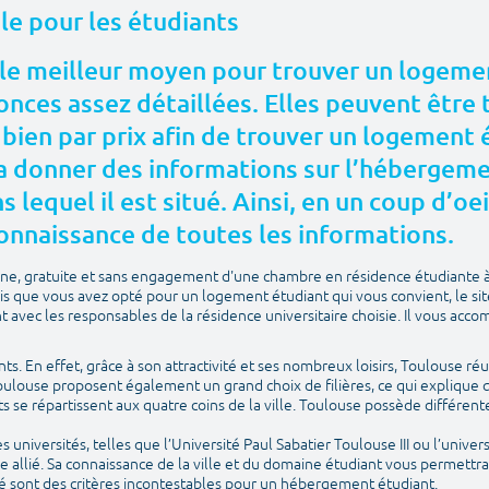
ale pour les étudiants
le meilleur moyen pour trouver un logemen
nces assez détaillées. Elles peuvent être t
 bien par prix afin de trouver un logement
 donner des informations sur l’hébergement
 lequel il est situé. Ainsi, en un coup d’oei
onnaissance de toutes les informations.
igne, gratuite et sans engagement d'une chambre en résidence étudiante 
is que vous avez opté pour un logement étudiant qui vous convient, le si
avec les responsables de la résidence universitaire choisie. Il vous acco
ants. En effet, grâce à son attractivité et ses nombreux loisirs, Toulouse réu
Toulouse proposent également un grand choix de filières, ce qui explique q
ts se répartissent aux quatre coins de la ville. Toulouse possède différ
universités, telles que l’Université Paul Sabatier Toulouse III ou l’univers
e allié. Sa connaissance de la ville et du domaine étudiant vous permettr
é sont des critères incontestables pour un hébergement étudiant.