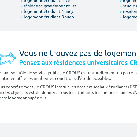
>
logement étudiant Nice
>
logeme
>
résidence grandmont tours
>
studio 
>
logement étudiant Nancy
>
résiden
>
logement étudiant Rouen
>
logeme
Vous ne trouvez pas de logemen
Pensez aux résidences universitaires 
ouant son rôle de service public, le CROUS est naturellement un partenai
uotidien offre les meilleures conditions d'étude possibles.
lus concrètement, le CROUS instruit les dossiers sociaux étudiants (DS
n des objectifs est de donner à tous les étudiants les mêmes chances d'
'enseignement supérieur.