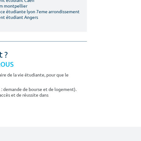
nt étudiant Caen
m montpellier
ce étudiante lyon 7eme arrondissement
nt étudiant Angers
t ?
CROUS
re de la vie étudiante, pour que le
E : demande de bourse et de logement).
accès et de réussite dans