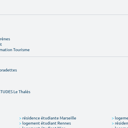
Arènes
at
rmation Tourisme
pradettes
ÉTUDES Le Thalès
>
résidence étudiante Marseille
>
logemen
>
logement étudiant Rennes
>
résiden