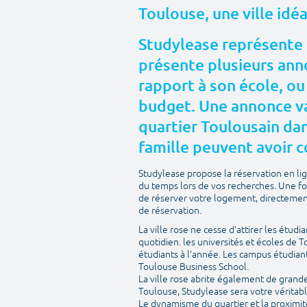
Toulouse, une ville idé
Studylease représente 
présente plusieurs anno
rapport à son école, ou
budget. Une annonce va
quartier Toulousain dans
famille peuvent avoir c
Studylease propose la réservation en l
du temps lors de vos recherches. Une fo
de réserver votre logement, directement 
de réservation.
La ville rose ne cesse d’attirer les étudi
quotidien. les universités et écoles de 
étudiants à l’année. Les campus étudian
Toulouse Business School.
La ville rose abrite également de grandes 
Toulouse, Studylease sera votre véritabl
Le dynamisme du quartier et la proximit