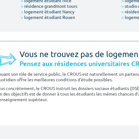
>
logement étudiant Nice
>
logeme
>
résidence grandmont tours
>
studio 
>
logement étudiant Nancy
>
résiden
>
logement étudiant Rouen
>
logeme
Vous ne trouvez pas de logemen
Pensez aux résidences universitaires 
ouant son rôle de service public, le CROUS est naturellement un partenai
uotidien offre les meilleures conditions d'étude possibles.
lus concrètement, le CROUS instruit les dossiers sociaux étudiants (DS
n des objectifs est de donner à tous les étudiants les mêmes chances d'
'enseignement supérieur.