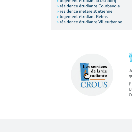
>
logement étudiant Strasbourg
>
résidence étudiante Courbevoie
>
residence metare st etienne
>
logement étudiant Reims
>
résidence étudiante Villeurbanne
J
q
P
U
l