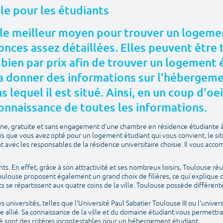
ale pour les étudiants
le meilleur moyen pour trouver un logemen
nces assez détaillées. Elles peuvent être t
 bien par prix afin de trouver un logement
 donner des informations sur l’hébergement
 lequel il est situé. Ainsi, en un coup d’oei
onnaissance de toutes les informations.
igne, gratuite et sans engagement d'une chambre en résidence étudiante 
is que vous avez opté pour un logement étudiant qui vous convient, le si
avec les responsables de la résidence universitaire choisie. Il vous acco
ants. En effet, grâce à son attractivité et ses nombreux loisirs, Toulouse réu
Toulouse proposent également un grand choix de filières, ce qui explique q
ts se répartissent aux quatre coins de la ville. Toulouse possède différ
universités, telles que l’Université Paul Sabatier Toulouse III ou l’univers
e allié. Sa connaissance de la ville et du domaine étudiant vous permettr
é sont des critères incontestables pour un hébergement étudiant.