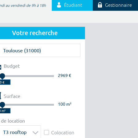
Étudiant
Gestionnaire
ndi au vendredi de 9h à 18h
Votre recherche
Budget
2969 €
Surface
100 m²
 de location
T3 rooftop
Colocation