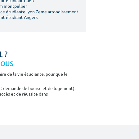
nt étudiant Caen
m montpellier
ce étudiante lyon 7eme arrondissement
nt étudiant Angers
t ?
CROUS
re de la vie étudiante, pour que le
E : demande de bourse et de logement).
accès et de réussite dans