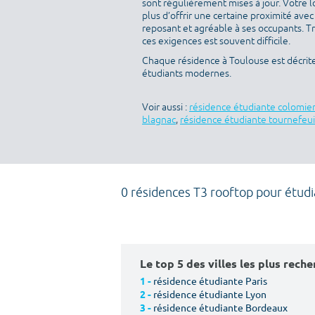
sont régulièrement mises à jour. Votre l
plus d’offrir une certaine proximité avec 
reposant et agréable à ses occupants. T
ces exigences est souvent difficile.
Chaque résidence à Toulouse est décrit
étudiants modernes.
Voir aussi :
résidence étudiante colomie
blagnac
,
résidence étudiante tournefeui
0 résidences T3 rooftop pour étud
Le top 5 des villes les plus rech
résidence étudiante Paris
1 -
résidence étudiante Lyon
2 -
résidence étudiante Bordeaux
3 -