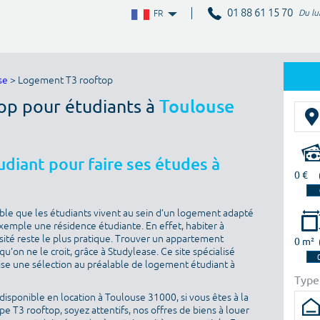
01 88 61 15 70
Du lu
FR
se
> Logement T3 rooftop
top pour étudiants à
Toulouse
diant pour faire ses études à
0 €
sable que les étudiants vivent au sein d’un logement adapté
 exemple une résidence étudiante. En effet, habiter à
sité reste le plus pratique. Trouver un appartement
0 m²
u’on ne le croit, grâce à Studylease. Ce site spécialisé
ise une sélection au préalable de logement étudiant à
Type
isponible en location à Toulouse 31000, si vous êtes à la
 T3 rooftop, soyez attentifs, nos offres de biens à louer