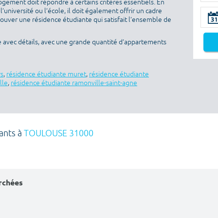
ogement doit répondre à certains critères essentiels. En
l’université ou l’école, il doit également offrir un cadre
rouver une résidence étudiante qui satisfait l’ensemble de
e avec détails, avec une grande quantité d’appartements
rs
,
résidence étudiante muret
,
résidence étudiante
lle
,
résidence étudiante ramonville-saint-agne
iants à
TOULOUSE 31000
erchées