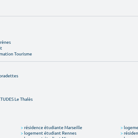
Arènes
at
rmation Tourisme
pradettes
ÉTUDES Le Thalès
>
résidence étudiante Marseille
>
logemen
>
logement étudiant Rennes
>
résiden