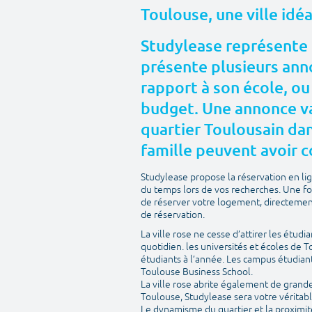
Toulouse, une ville idé
Studylease représente 
présente plusieurs anno
rapport à son école, ou
budget. Une annonce va
quartier Toulousain dans
famille peuvent avoir c
Studylease propose la réservation en l
du temps lors de vos recherches. Une fo
de réserver votre logement, directement 
de réservation.
La ville rose ne cesse d’attirer les étudi
quotidien. les universités et écoles de 
étudiants à l’année. Les campus étudian
Toulouse Business School.
La ville rose abrite également de grandes 
Toulouse, Studylease sera votre véritabl
Le dynamisme du quartier et la proximit