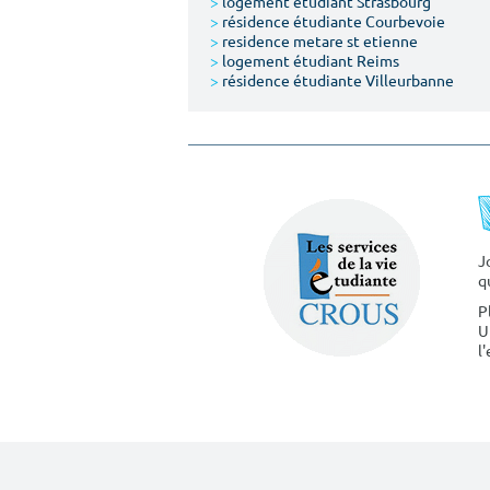
>
logement étudiant Strasbourg
>
résidence étudiante Courbevoie
>
residence metare st etienne
>
logement étudiant Reims
>
résidence étudiante Villeurbanne
J
q
P
U
l