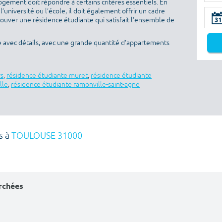
ogement doit répondre à certains critères essentiels. En
l’université ou l’école, il doit également offrir un cadre
rouver une résidence étudiante qui satisfait l’ensemble de
e avec détails, avec une grande quantité d’appartements
rs
,
résidence étudiante muret
,
résidence étudiante
lle
,
résidence étudiante ramonville-saint-agne
s à
TOULOUSE 31000
erchées