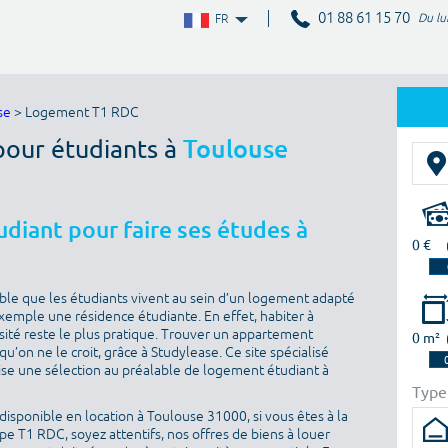
01 88 61 15 70
Du lu
FR
se
> Logement T1 RDC
pour étudiants à
Toulouse
diant pour faire ses études à
0 €
sable que les étudiants vivent au sein d’un logement adapté
 exemple une résidence étudiante. En effet, habiter à
sité reste le plus pratique. Trouver un appartement
0 m²
u’on ne le croit, grâce à Studylease. Ce site spécialisé
ise une sélection au préalable de logement étudiant à
Type
isponible en location à Toulouse 31000, si vous êtes à la
e T1 RDC, soyez attentifs, nos offres de biens à louer