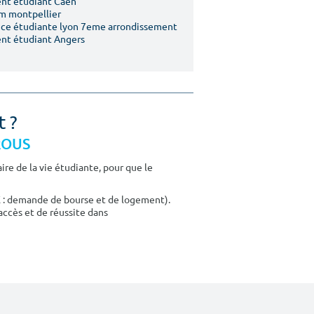
nt étudiant Caen
m montpellier
ce étudiante lyon 7eme arrondissement
nt étudiant Angers
t ?
CROUS
re de la vie étudiante, pour que le
E : demande de bourse et de logement).
accès et de réussite dans