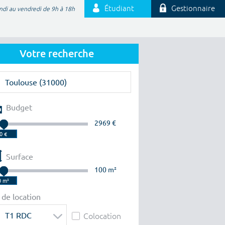
Étudiant
Gestionnaire
ndi au vendredi de 9h à 18h
Votre recherche
Budget
2969 €
Surface
100 m²
 de location
T1 RDC
Colocation