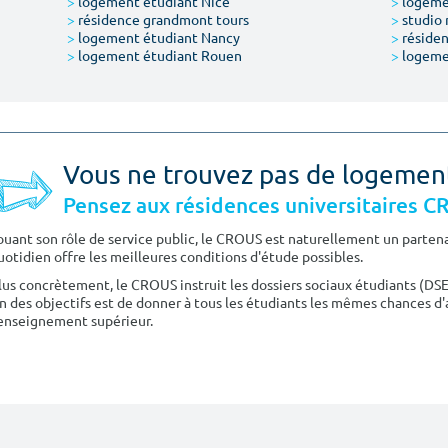
>
logement étudiant Nice
>
logeme
>
résidence grandmont tours
>
studio 
>
logement étudiant Nancy
>
résiden
>
logement étudiant Rouen
>
logeme
Vous ne trouvez pas de logemen
Pensez aux résidences universitaires 
ouant son rôle de service public, le CROUS est naturellement un partenai
uotidien offre les meilleures conditions d'étude possibles.
lus concrètement, le CROUS instruit les dossiers sociaux étudiants (DS
n des objectifs est de donner à tous les étudiants les mêmes chances d'
'enseignement supérieur.