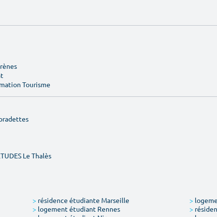
Arènes
at
rmation Tourisme
pradettes
ÉTUDES Le Thalès
>
résidence étudiante Marseille
>
logemen
>
logement étudiant Rennes
>
résiden