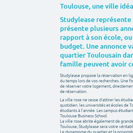
Toulouse, une ville idé
Studylease représente 
présente plusieurs anno
rapport à son école, ou
budget. Une annonce va
quartier Toulousain dans
famille peuvent avoir c
Studylease propose la réservation en l
du temps lors de vos recherches. Une fo
de réserver votre logement, directement 
de réservation.
La ville rose ne cesse d’attirer les étudi
quotidien. les universités et écoles de 
étudiants à l’année. Les campus étudian
Toulouse Business School.
La ville rose abrite également de grandes 
Toulouse, Studylease sera votre véritabl
Le dynamisme du quartier et la proximit