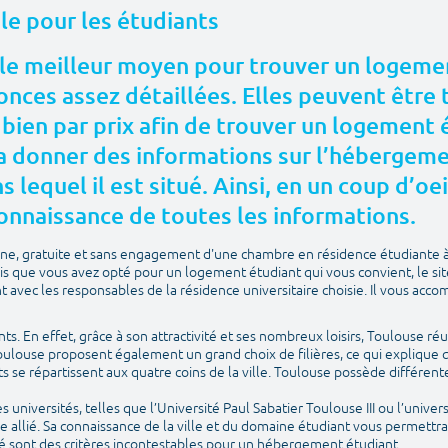
ale pour les étudiants
le meilleur moyen pour trouver un logemen
nces assez détaillées. Elles peuvent être t
 bien par prix afin de trouver un logement
 donner des informations sur l’hébergement
 lequel il est situé. Ainsi, en un coup d’oei
onnaissance de toutes les informations.
igne, gratuite et sans engagement d'une chambre en résidence étudiante 
is que vous avez opté pour un logement étudiant qui vous convient, le si
avec les responsables de la résidence universitaire choisie. Il vous acco
ants. En effet, grâce à son attractivité et ses nombreux loisirs, Toulouse réu
Toulouse proposent également un grand choix de filières, ce qui explique q
ts se répartissent aux quatre coins de la ville. Toulouse possède différ
universités, telles que l’Université Paul Sabatier Toulouse III ou l’univers
e allié. Sa connaissance de la ville et du domaine étudiant vous permettr
é sont des critères incontestables pour un hébergement étudiant.