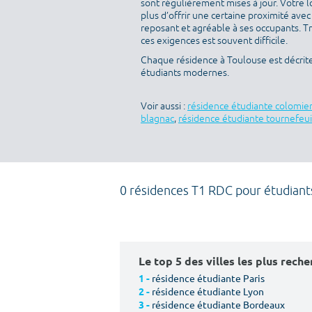
sont régulièrement mises à jour. Votre l
plus d’offrir une certaine proximité avec 
reposant et agréable à ses occupants. T
ces exigences est souvent difficile.
Chaque résidence à Toulouse est décrit
étudiants modernes.
Voir aussi :
résidence étudiante colomie
blagnac
,
résidence étudiante tournefeui
0 résidences T1 RDC pour étudiant
Le top 5 des villes les plus rech
résidence étudiante Paris
1 -
résidence étudiante Lyon
2 -
résidence étudiante Bordeaux
3 -