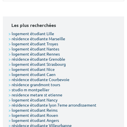
Surface min
Surface max
m²
m²
Les plus recherchées
Type de location
>
logement étudiant Lille
>
résidence étudiante Marseille
>
logement étudiant Troyes
Colocation
>
logement étudiant Nantes
>
logement étudiant Rennes
Votre date d'entrée
>
résidence étudiante Grenoble
>
logement étudiant Strasbourg
>
logement étudiant Nice
>
logement étudiant Caen
>
résidence étudiante Courbevoie
>
résidence grandmont tours
>
studio m montpellier
Chercher
>
residence metare st etienne
>
logement étudiant Nancy
>
résidence étudiante lyon 7eme arrondissement
>
logement étudiant Reims
>
logement étudiant Rouen
>
logement étudiant Angers
>
résidence étudiante Villeurbanne