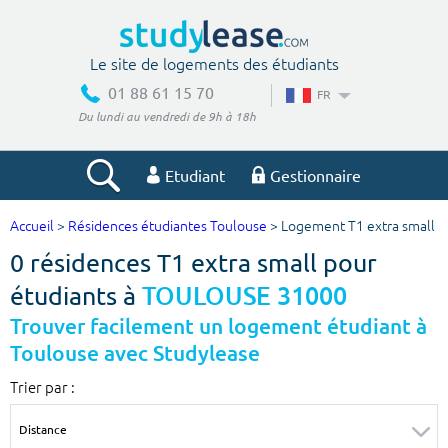
Le site de logements des étudiants
01 88 61 15 70
FR
Du lundi au vendredi de 9h à 18h
Etudiant
Gestionnaire
Accueil
>
Résidences étudiantes Toulouse
> Logement T1 extra small
Votre recherche
0 résidences T1 extra small pour
Ville, école
étudiants à
TOULOUSE 31000
Trouver facilement un logement étudiant à
Toulouse avec Studylease
Budget min
Budget max
Trier par :
€
€