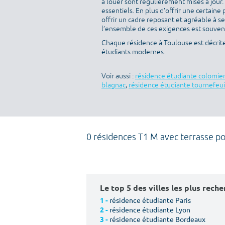
à louer sont régulièrement mises à jour.
essentiels. En plus d’offrir une certaine 
offrir un cadre reposant et agréable à s
l’ensemble de ces exigences est souvent 
Chaque résidence à Toulouse est décrit
étudiants modernes.
Voir aussi :
résidence étudiante colomie
blagnac
,
résidence étudiante tournefeui
0 résidences T1 M avec terrasse p
Le top 5 des villes les plus rech
résidence étudiante Paris
1 -
résidence étudiante Lyon
2 -
résidence étudiante Bordeaux
3 -