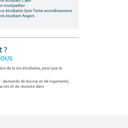
nt étudiant Caen
m montpellier
ce étudiante lyon 7eme arrondissement
nt étudiant Angers
t ?
CROUS
re de la vie étudiante, pour que le
E : demande de bourse et de logement).
accès et de réussite dans