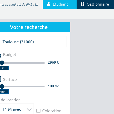
Étudiant
Gestionnaire
ndi au vendredi de 9h à 18h
Votre recherche
Budget
2969 €
Surface
100 m²
 de location
T1 M avec
Colocation