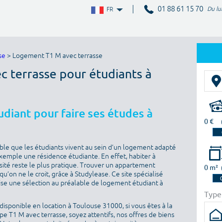
01 88 61 15 70
Du lu
FR
se
> Logement T1 M avec terrasse
c terrasse pour étudiants à
diant pour faire ses études à
0 €
sable que les étudiants vivent au sein d’un logement adapté
 exemple une résidence étudiante. En effet, habiter à
sité reste le plus pratique. Trouver un appartement
0 m²
u’on ne le croit, grâce à Studylease. Ce site spécialisé
ise une sélection au préalable de logement étudiant à
Type
isponible en location à Toulouse 31000, si vous êtes à la
e T1 M avec terrasse, soyez attentifs, nos offres de biens