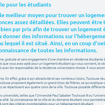
ale pour les étudiants
le meilleur moyen pour trouver un logemen
nces assez détaillées. Elles peuvent être t
 bien par prix afin de trouver un logement
 donner des informations sur l’hébergement
 lequel il est situé. Ainsi, en un coup d’oei
onnaissance de toutes les informations.
igne, gratuite et sans engagement d'une chambre en résidence étudiante 
is que vous avez opté pour un logement étudiant qui vous convient, le si
avec les responsables de la résidence universitaire choisie. Il vous acco
ants. En effet, grâce à son attractivité et ses nombreux loisirs, Toulouse réu
Toulouse proposent également un grand choix de filières, ce qui explique q
ts se répartissent aux quatre coins de la ville. Toulouse possède différ
universités, telles que l’Université Paul Sabatier Toulouse III ou l’univers
e allié. Sa connaissance de la ville et du domaine étudiant vous permettr
é sont des critères incontestables pour un hébergement étudiant.