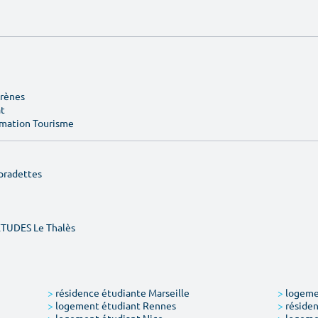
Arènes
at
rmation Tourisme
pradettes
ÉTUDES Le Thalès
>
résidence étudiante Marseille
>
logemen
>
logement étudiant Rennes
>
résiden