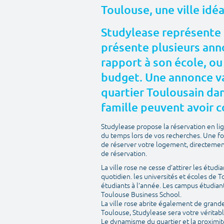
Toulouse, une ville idé
Studylease représente 
présente plusieurs anno
rapport à son école, ou
budget. Une annonce va
quartier Toulousain dans
famille peuvent avoir c
Studylease propose la réservation en l
du temps lors de vos recherches. Une fo
de réserver votre logement, directement 
de réservation.
La ville rose ne cesse d’attirer les étudi
quotidien. les universités et écoles de 
étudiants à l’année. Les campus étudian
Toulouse Business School.
La ville rose abrite également de grandes 
Toulouse, Studylease sera votre véritabl
Le dynamisme du quartier et la proximit