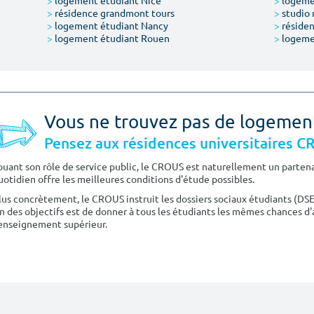
>
logement étudiant Nice
>
logeme
>
résidence grandmont tours
>
studio 
>
logement étudiant Nancy
>
résiden
>
logement étudiant Rouen
>
logeme
Vous ne trouvez pas de logemen
Pensez aux résidences universitaires 
ouant son rôle de service public, le CROUS est naturellement un partenai
uotidien offre les meilleures conditions d'étude possibles.
lus concrètement, le CROUS instruit les dossiers sociaux étudiants (DS
n des objectifs est de donner à tous les étudiants les mêmes chances d'
'enseignement supérieur.