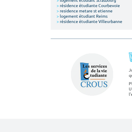
>
logement étudiant Strasbourg
>
résidence étudiante Courbevoie
>
residence metare st etienne
>
logement étudiant Reims
>
résidence étudiante Villeurbanne
J
q
P
U
l