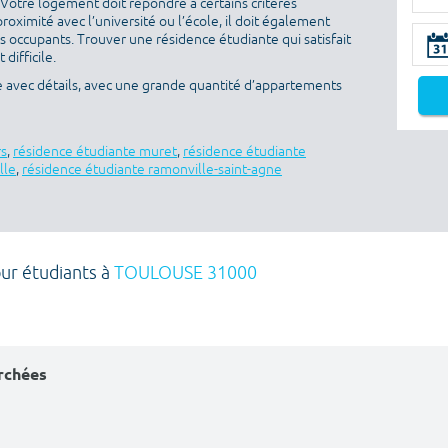
 Votre logement doit répondre à certains critères
proximité avec l’université ou l’école, il doit également
es occupants. Trouver une résidence étudiante qui satisfait
difficile.
e avec détails, avec une grande quantité d’appartements
rs
,
résidence étudiante muret
,
résidence étudiante
lle
,
résidence étudiante ramonville-saint-agne
our étudiants à
TOULOUSE 31000
erchées