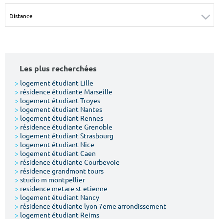
Surface min
Surface max
m²
m²
Type de location
Les plus recherchées
Colocation
>
logement étudiant Lille
>
résidence étudiante Marseille
Votre date d'entrée
>
logement étudiant Troyes
>
logement étudiant Nantes
>
logement étudiant Rennes
>
résidence étudiante Grenoble
>
logement étudiant Strasbourg
>
logement étudiant Nice
>
logement étudiant Caen
Chercher
>
résidence étudiante Courbevoie
>
résidence grandmont tours
>
studio m montpellier
>
residence metare st etienne
>
logement étudiant Nancy
>
résidence étudiante lyon 7eme arrondissement
>
logement étudiant Reims