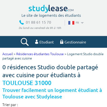
Le site de logements des étudiants
01 88 61 15 70
FR
Du lundi au vendredi de 9h à 18h
Etudiant
Gestionnaire
Accueil
>
Résidences étudiantes Toulouse
> Logement Studio double
Votre recherche
partagé avec cuisine
0 résidences Studio double partagé
Ville, école
avec cuisine pour étudiants à
TOULOUSE 31000
Budget min
Budget max
Trouver facilement un logement étudiant à
Toulouse avec Studylease
€
€
Trier par :