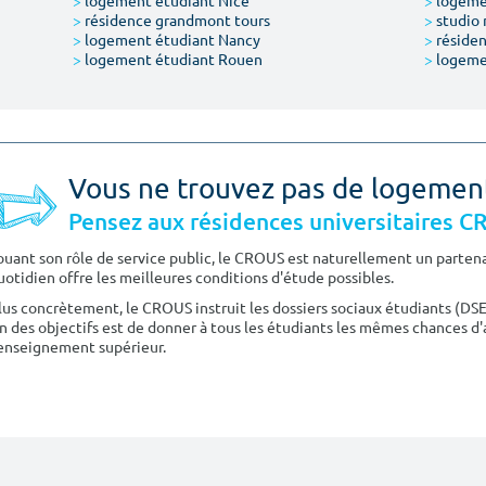
>
logement étudiant Nice
>
logeme
>
résidence grandmont tours
>
studio 
>
logement étudiant Nancy
>
résiden
>
logement étudiant Rouen
>
logeme
Vous ne trouvez pas de logemen
Pensez aux résidences universitaires 
ouant son rôle de service public, le CROUS est naturellement un partenai
uotidien offre les meilleures conditions d'étude possibles.
lus concrètement, le CROUS instruit les dossiers sociaux étudiants (DS
n des objectifs est de donner à tous les étudiants les mêmes chances d'
'enseignement supérieur.