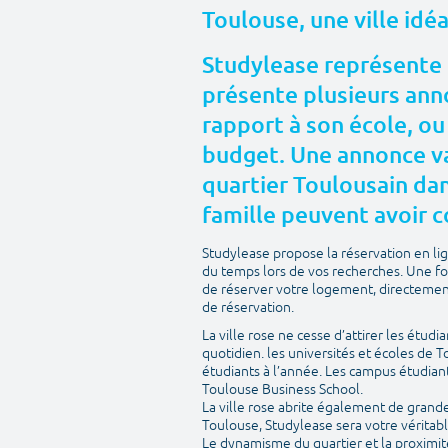
Toulouse, une ville idé
Studylease représente 
présente plusieurs anno
rapport à son école, ou
budget. Une annonce va
quartier Toulousain dans
famille peuvent avoir c
Studylease propose la réservation en l
du temps lors de vos recherches. Une fo
de réserver votre logement, directement 
de réservation.
La ville rose ne cesse d’attirer les étudi
quotidien. les universités et écoles de 
étudiants à l’année. Les campus étudian
Toulouse Business School.
La ville rose abrite également de grandes 
Toulouse, Studylease sera votre véritabl
Le dynamisme du quartier et la proximit