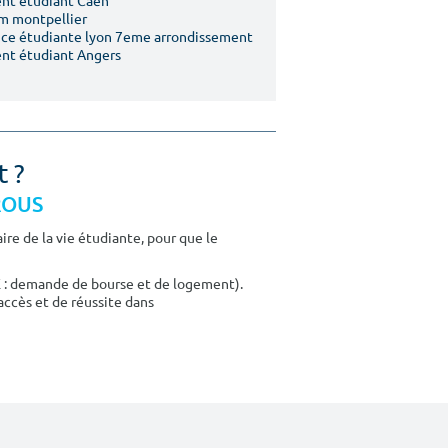
nt étudiant Caen
m montpellier
ce étudiante lyon 7eme arrondissement
nt étudiant Angers
t ?
CROUS
re de la vie étudiante, pour que le
E : demande de bourse et de logement).
accès et de réussite dans