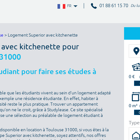
01 88 61 15 70
Du lu
FR
se
> Logement Superior avec kitchenette
 avec kitchenette pour
 31000
diant pour faire ses études à
0 €
sable que les étudiants vivent au sein d’un logement adapté
 exemple une résidence étudiante. En effet, habiter à
sité reste le plus pratique. Trouver un appartement
0 m²
u’on ne le croit, grâce à Studylease. Ce site spécialisé
ise une sélection au préalable de logement étudiant à
Type
isponible en location à Toulouse 31000, si vous êtes à la
e Superior avec kitchenette, soyez attentifs, nos offres