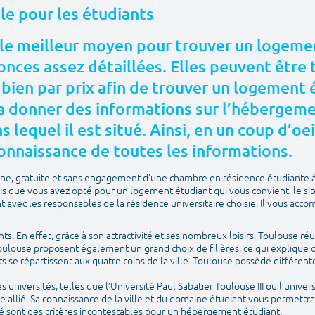
ale pour les étudiants
le meilleur moyen pour trouver un logemen
nces assez détaillées. Elles peuvent être t
 bien par prix afin de trouver un logement
 donner des informations sur l’hébergement
 lequel il est situé. Ainsi, en un coup d’oei
onnaissance de toutes les informations.
igne, gratuite et sans engagement d'une chambre en résidence étudiante 
is que vous avez opté pour un logement étudiant qui vous convient, le si
avec les responsables de la résidence universitaire choisie. Il vous acco
ants. En effet, grâce à son attractivité et ses nombreux loisirs, Toulouse réu
Toulouse proposent également un grand choix de filières, ce qui explique q
ts se répartissent aux quatre coins de la ville. Toulouse possède différ
universités, telles que l’Université Paul Sabatier Toulouse III ou l’univers
e allié. Sa connaissance de la ville et du domaine étudiant vous permettr
é sont des critères incontestables pour un hébergement étudiant.