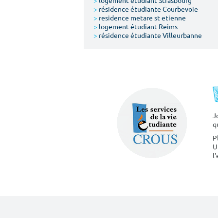
>
logement étudiant Strasbourg
>
résidence étudiante Courbevoie
>
residence metare st etienne
>
logement étudiant Reims
>
résidence étudiante Villeurbanne
J
q
P
U
l