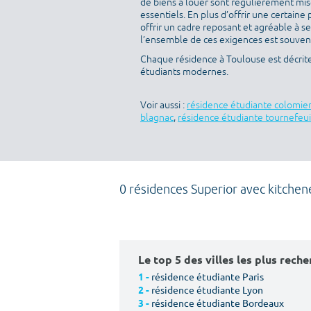
de biens à louer sont régulièrement mise
essentiels. En plus d’offrir une certaine 
offrir un cadre reposant et agréable à s
l’ensemble de ces exigences est souvent 
Chaque résidence à Toulouse est décrit
étudiants modernes.
Voir aussi :
résidence étudiante colomie
blagnac
,
résidence étudiante tournefeui
0 résidences Superior avec kitchen
Le top 5 des villes les plus rech
résidence étudiante Paris
1 -
résidence étudiante Lyon
2 -
résidence étudiante Bordeaux
3 -