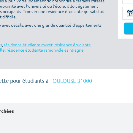
s à jour. Votre logement doit répondre à certains critères
proximité avec l’université ou l’école, il doit également
es occupants. Trouver une résidence étudiante qui satisfait
difficile.
e avec détails, avec une grande quantité d’appartements
rs
,
résidence étudiante muret
,
résidence étudiante
lle
,
résidence étudiante ramonville-saint-agne
ette pour étudiants à
TOULOUSE 31000
erchées