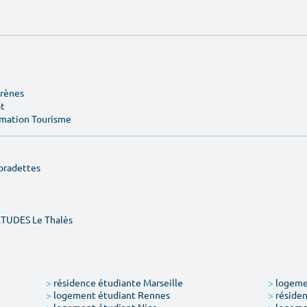
Arènes
at
rmation Tourisme
pradettes
ÉTUDES Le Thalès
>
résidence étudiante Marseille
>
logemen
>
logement étudiant Rennes
>
résiden