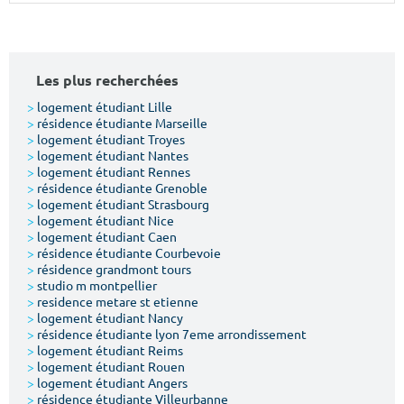
Surface min
Surface max
m²
m²
Les plus recherchées
Type de location
>
logement étudiant Lille
>
résidence étudiante Marseille
>
logement étudiant Troyes
Colocation
>
logement étudiant Nantes
>
logement étudiant Rennes
Votre date d'entrée
>
résidence étudiante Grenoble
>
logement étudiant Strasbourg
>
logement étudiant Nice
>
logement étudiant Caen
>
résidence étudiante Courbevoie
>
résidence grandmont tours
>
studio m montpellier
Chercher
>
residence metare st etienne
>
logement étudiant Nancy
>
résidence étudiante lyon 7eme arrondissement
>
logement étudiant Reims
>
logement étudiant Rouen
>
logement étudiant Angers
>
résidence étudiante Villeurbanne