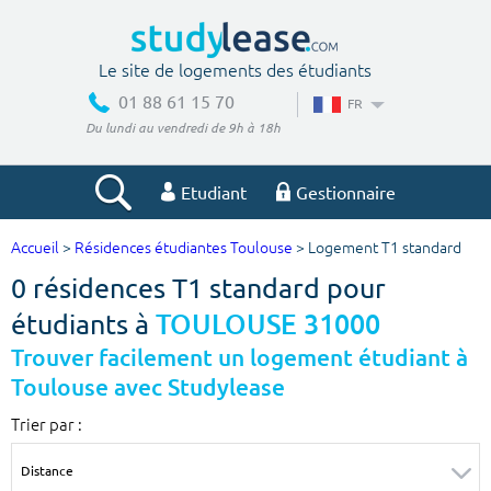
Le site de logements des étudiants
01 88 61 15 70
FR
Du lundi au vendredi de 9h à 18h
Etudiant
Gestionnaire
Accueil
>
Résidences étudiantes Toulouse
> Logement T1 standard
Votre recherche
0 résidences T1 standard pour
Ville, école
étudiants à
TOULOUSE 31000
Trouver facilement un logement étudiant à
Toulouse avec Studylease
Budget min
Budget max
Trier par :
€
€