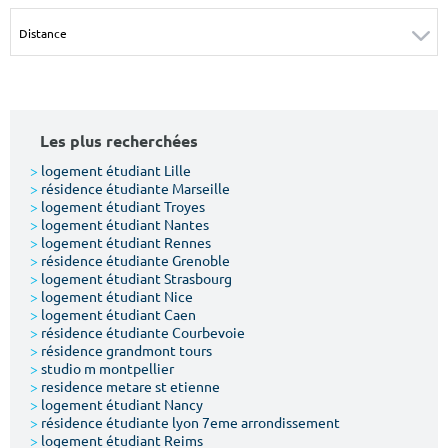
Surface min
Surface max
m²
m²
Type de location
Les plus recherchées
Colocation
>
logement étudiant Lille
>
résidence étudiante Marseille
Votre date d'entrée
>
logement étudiant Troyes
>
logement étudiant Nantes
>
logement étudiant Rennes
>
résidence étudiante Grenoble
>
logement étudiant Strasbourg
>
logement étudiant Nice
>
logement étudiant Caen
Chercher
>
résidence étudiante Courbevoie
>
résidence grandmont tours
>
studio m montpellier
>
residence metare st etienne
>
logement étudiant Nancy
>
résidence étudiante lyon 7eme arrondissement
>
logement étudiant Reims