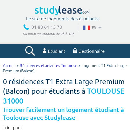
Le site de logements des étudiants
01 88 61 15 70
FR
Du lundi au vendredi de 9h à 18h
Etudiant
Gestionnaire
Accueil
>
Résidences étudiantes Toulouse
> Logement T1 Extra Large
Votre recherche
Premium (Balcon)
0 résidences T1 Extra Large Premium
Ville, école
(Balcon) pour étudiants à
TOULOUSE
31000
Budget min
Budget max
Trouver facilement un logement étudiant à
Toulouse avec Studylease
€
€
Trier par :