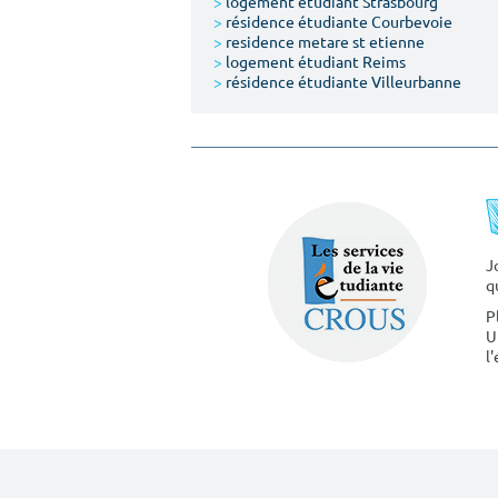
>
logement étudiant Strasbourg
>
résidence étudiante Courbevoie
>
residence metare st etienne
>
logement étudiant Reims
>
résidence étudiante Villeurbanne
J
q
P
U
l