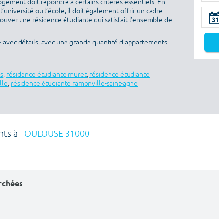
ogement doit répondre à certains critères essentiels. En
l’université ou l’école, il doit également offrir un cadre
rouver une résidence étudiante qui satisfait l’ensemble de
e avec détails, avec une grande quantité d’appartements
rs
,
résidence étudiante muret
,
résidence étudiante
lle
,
résidence étudiante ramonville-saint-agne
nts à
TOULOUSE 31000
erchées