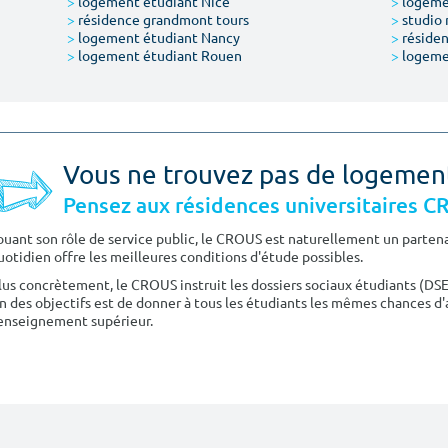
>
logement étudiant Nice
>
logeme
>
résidence grandmont tours
>
studio 
>
logement étudiant Nancy
>
résiden
>
logement étudiant Rouen
>
logeme
Vous ne trouvez pas de logemen
Pensez aux résidences universitaires 
ouant son rôle de service public, le CROUS est naturellement un partenai
uotidien offre les meilleures conditions d'étude possibles.
lus concrètement, le CROUS instruit les dossiers sociaux étudiants (DS
n des objectifs est de donner à tous les étudiants les mêmes chances d'
'enseignement supérieur.