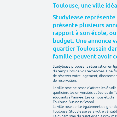
Toulouse, une ville idé
Studylease représente 
présente plusieurs anno
rapport à son école, ou
budget. Une annonce va
quartier Toulousain dans
famille peuvent avoir c
Studylease propose la réservation en l
du temps lors de vos recherches. Une fo
de réserver votre logement, directement 
de réservation.
La ville rose ne cesse d’attirer les étudi
quotidien. les universités et écoles de 
étudiants à l’année. Les campus étudian
Toulouse Business School.
La ville rose abrite également de grandes 
Toulouse, Studylease sera votre véritabl
Le dynamisme du quartier et la proximit