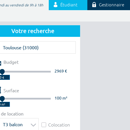
Étudiant
Gestionnaire
ndi au vendredi de 9h à 18h
Votre recherche
Budget
2969 €
Surface
100 m²
 de location
T3 balcon
Colocation