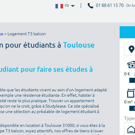
01 88 61 15 70
Du lu
FR
se
> Logement T3 balcon
n pour étudiants à
Toulouse
diant pour faire ses études à
0 €
sable que les étudiants vivent au sein d’un logement adapté
 exemple une résidence étudiante. En effet, habiter à
sité reste le plus pratique. Trouver un appartement
0 m²
u’on ne le croit, grâce à Studylease. Ce site spécialisé
ise une sélection au préalable de logement étudiant à
Type
isponible en location à Toulouse 31000, si vous êtes à la
 T3 balcon, soyez attentifs, nos offres de biens à louer