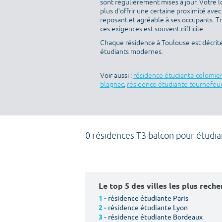
sont régulièrement mises à jour. Votre l
plus d’offrir une certaine proximité avec 
reposant et agréable à ses occupants. T
ces exigences est souvent difficile.
Chaque résidence à Toulouse est décrit
étudiants modernes.
Voir aussi :
résidence étudiante colomie
blagnac
,
résidence étudiante tournefeui
0 résidences T3 balcon pour étudia
Le top 5 des villes les plus rech
résidence étudiante Paris
1 -
résidence étudiante Lyon
2 -
résidence étudiante Bordeaux
3 -