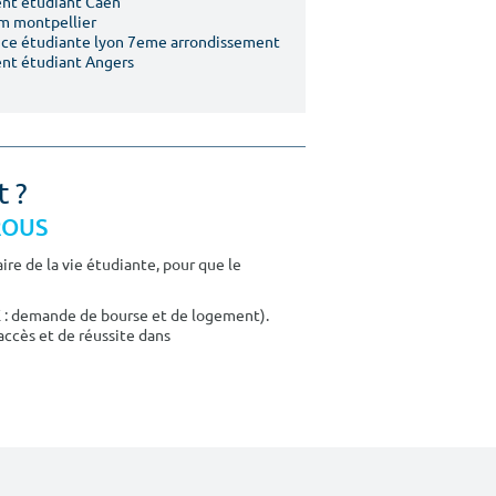
nt étudiant Caen
m montpellier
ce étudiante lyon 7eme arrondissement
nt étudiant Angers
t ?
CROUS
re de la vie étudiante, pour que le
E : demande de bourse et de logement).
accès et de réussite dans