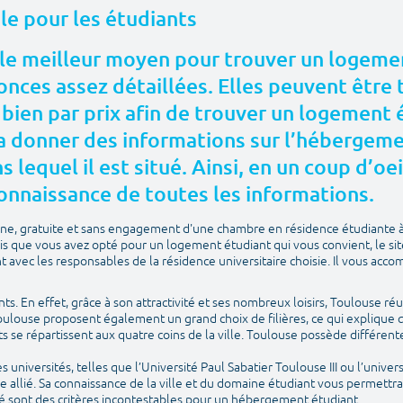
ale pour les étudiants
le meilleur moyen pour trouver un logemen
nces assez détaillées. Elles peuvent être t
 bien par prix afin de trouver un logement
 donner des informations sur l’hébergement
 lequel il est situé. Ainsi, en un coup d’oei
onnaissance de toutes les informations.
igne, gratuite et sans engagement d'une chambre en résidence étudiante 
is que vous avez opté pour un logement étudiant qui vous convient, le si
avec les responsables de la résidence universitaire choisie. Il vous acco
ants. En effet, grâce à son attractivité et ses nombreux loisirs, Toulouse réu
Toulouse proposent également un grand choix de filières, ce qui explique q
ts se répartissent aux quatre coins de la ville. Toulouse possède différ
universités, telles que l’Université Paul Sabatier Toulouse III ou l’univers
e allié. Sa connaissance de la ville et du domaine étudiant vous permettr
é sont des critères incontestables pour un hébergement étudiant.