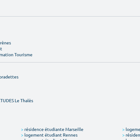
Arènes
at
rmation Tourisme
pradettes
ÉTUDES Le Thalès
>
résidence étudiante Marseille
>
logemen
>
logement étudiant Rennes
>
résiden