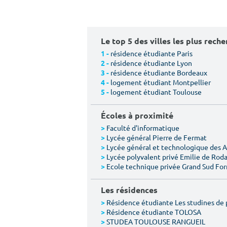
Le top 5 des villes les plus rech
résidence étudiante Paris
1 -
résidence étudiante Lyon
2 -
résidence étudiante Bordeaux
3 -
logement étudiant Montpellier
4 -
logement étudiant Toulouse
5 -
Écoles à proximité
Faculté d'informatique
>
Lycée général Pierre de Fermat
>
Lycée général et technologique des 
>
Lycée polyvalent privé Emilie de Rod
>
Ecole technique privée Grand Sud Fo
>
Les résidences
Résidence étudiante Les studines de 
>
Résidence étudiante TOLOSA
>
STUDEA TOULOUSE RANGUEIL
>