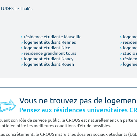
ÉTUDES Le Thalès
>
résidence étudiante Marseille
>
logemen
>
logement étudiant Rennes
>
résiden
>
logement étudiant Nice
>
logeme
>
résidence grandmont tours
>
studio 
>
logement étudiant Nancy
>
résiden
>
logement étudiant Rouen
>
logeme
Vous ne trouvez pas de logemen
Pensez aux résidences universitaires 
ouant son rôle de service public, le CROUS est naturellement un partenai
uotidien offre les meilleures conditions d'étude possibles.
lus concrètement, le CROUS instruit les dossiers sociaux étudiants (DS