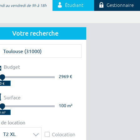
Étudiant
Gestionnaire
ndi au vendredi de 9h à 18h
Votre recherche
Budget
2969 €
Surface
100 m²
 de location
T2 XL
Colocation