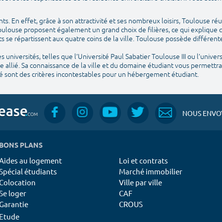
ants. En effet, grâce à son attractivité et ses nombreux loisirs, Toulouse réu
Toulouse proposent également un grand choix de filières, ce qui explique q
ts se répartissent aux quatre coins de la ville. Toulouse possède différ
universités, telles que l’Université Paul Sabatier Toulouse III ou l’univers
e allié. Sa connaissance de la ville et du domaine étudiant vous permettr
é sont des critères incontestables pour un hébergement étudiant.
NOUS ENVOY
BONS PLANS
Aides au logement
Loi et contrats
Spécial étudiants
Marché immobilier
Colocation
Ville par ville
Se loger
CAF
Garantie
CROUS
Etude