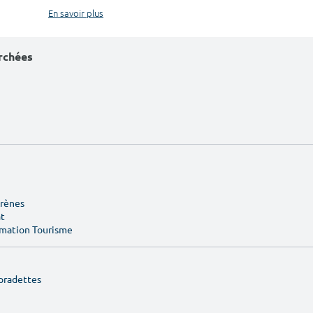
En savoir plus
erchées
Arènes
at
rmation Tourisme
pradettes