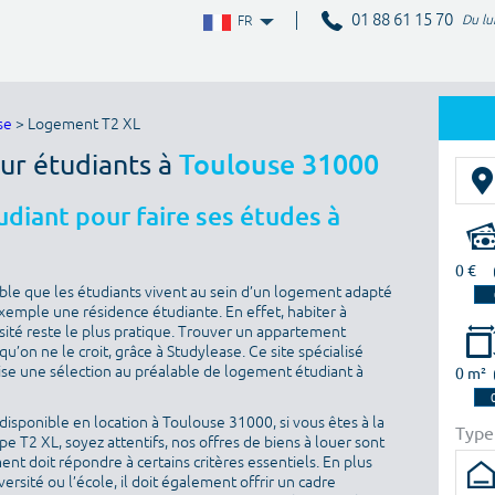
01 88 61 15 70
Du lu
FR
se
> Logement T2 XL
ur étudiants à
Toulouse 31000
diant pour faire ses études à
0 €
sable que les étudiants vivent au sein d’un logement adapté
 exemple une résidence étudiante. En effet, habiter à
sité reste le plus pratique. Trouver un appartement
u’on ne le croit, grâce à Studylease. Ce site spécialisé
ise une sélection au préalable de logement étudiant à
0 m²
isponible en location à Toulouse 31000, si vous êtes à la
Type
 T2 XL, soyez attentifs, nos offres de biens à louer sont
nt doit répondre à certains critères essentiels. En plus
versité ou l’école, il doit également offrir un cadre