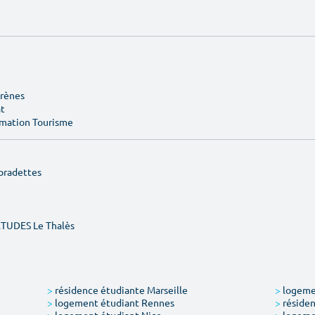
Arènes
at
rmation Tourisme
pradettes
ÉTUDES Le Thalès
>
résidence étudiante Marseille
>
logemen
>
logement étudiant Rennes
>
résiden