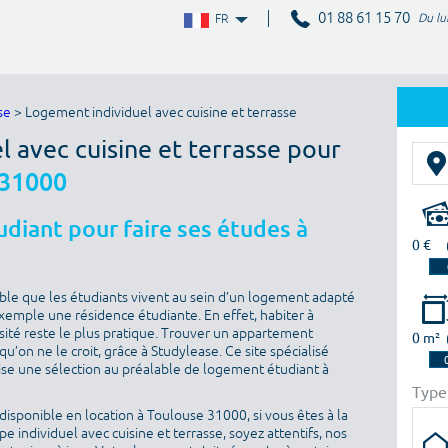
01 88 61 15 70
Du lu
FR
se
> Logement individuel avec cuisine et terrasse
l avec cuisine et terrasse pour
 31000
diant pour faire ses études à
0 €
sable que les étudiants vivent au sein d’un logement adapté
 exemple une résidence étudiante. En effet, habiter à
sité reste le plus pratique. Trouver un appartement
0 m²
u’on ne le croit, grâce à Studylease. Ce site spécialisé
ise une sélection au préalable de logement étudiant à
Type
isponible en location à Toulouse 31000, si vous êtes à la
 individuel avec cuisine et terrasse, soyez attentifs, nos