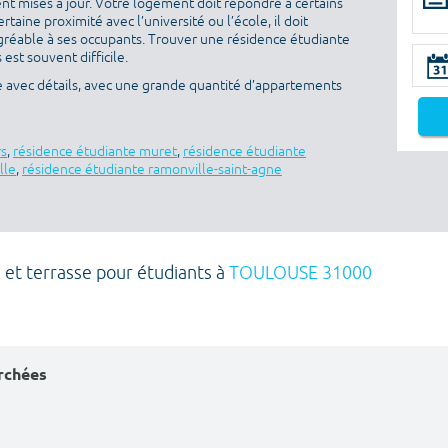
nt mises à jour. Votre logement doit répondre à certains
ertaine proximité avec l’université ou l’école, il doit
gréable à ses occupants. Trouver une résidence étudiante
est souvent difficile.
e avec détails, avec une grande quantité d’appartements
rs
,
résidence étudiante muret
,
résidence étudiante
lle
,
résidence étudiante ramonville-saint-agne
e et terrasse pour étudiants à
TOULOUSE 31000
erchées