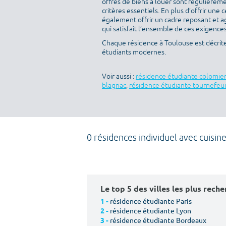
offres de biens à louer sont régulièreme
critères essentiels. En plus d’offrir une c
également offrir un cadre reposant et a
qui satisfait l’ensemble de ces exigences 
Chaque résidence à Toulouse est décrit
étudiants modernes.
Voir aussi :
résidence étudiante colomie
blagnac
,
résidence étudiante tournefeui
0 résidences individuel avec cuisin
Le top 5 des villes les plus rech
résidence étudiante Paris
1 -
résidence étudiante Lyon
2 -
résidence étudiante Bordeaux
3 -