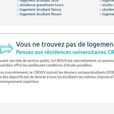
>
logement étudiant Nice
>
logeme
>
résidence grandmont tours
>
studio 
>
logement étudiant Nancy
>
résiden
>
logement étudiant Rouen
>
logeme
Vous ne trouvez pas de logemen
Pensez aux résidences universitaires 
ouant son rôle de service public, le CROUS est naturellement un partenai
uotidien offre les meilleures conditions d'étude possibles.
lus concrètement, le CROUS instruit les dossiers sociaux étudiants (DS
n des objectifs est de donner à tous les étudiants les mêmes chances d'
'enseignement supérieur.