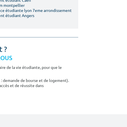
nt étudiant Caen
m montpellier
ce étudiante lyon 7eme arrondissement
nt étudiant Angers
t ?
CROUS
re de la vie étudiante, pour que le
E : demande de bourse et de logement).
accès et de réussite dans