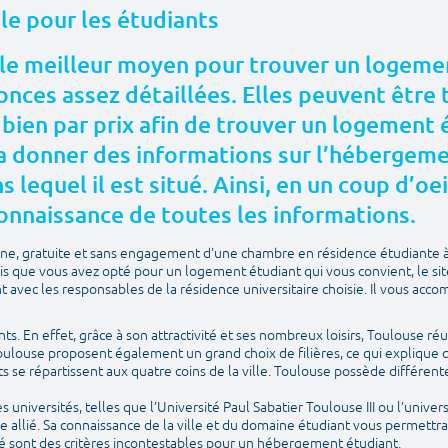
ale pour les étudiants
le meilleur moyen pour trouver un logemen
nces assez détaillées. Elles peuvent être t
 bien par prix afin de trouver un logement
 donner des informations sur l’hébergement
 lequel il est situé. Ainsi, en un coup d’oei
onnaissance de toutes les informations.
igne, gratuite et sans engagement d'une chambre en résidence étudiante 
is que vous avez opté pour un logement étudiant qui vous convient, le si
avec les responsables de la résidence universitaire choisie. Il vous acco
ants. En effet, grâce à son attractivité et ses nombreux loisirs, Toulouse réu
Toulouse proposent également un grand choix de filières, ce qui explique q
ts se répartissent aux quatre coins de la ville. Toulouse possède différ
universités, telles que l’Université Paul Sabatier Toulouse III ou l’univers
e allié. Sa connaissance de la ville et du domaine étudiant vous permettr
é sont des critères incontestables pour un hébergement étudiant.