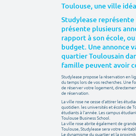
Toulouse, une ville idé
Studylease représente 
présente plusieurs anno
rapport à son école, ou
budget. Une annonce va
quartier Toulousain dans
famille peuvent avoir c
Studylease propose la réservation en l
du temps lors de vos recherches. Une fo
de réserver votre logement, directement 
de réservation.
La ville rose ne cesse d’attirer les étudi
quotidien. les universités et écoles de 
étudiants à l’année. Les campus étudian
Toulouse Business School.
La ville rose abrite également de grandes 
Toulouse, Studylease sera votre véritabl
Le dynamisme du quartier et la proximit