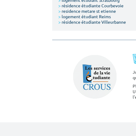
>
logement étudiant Strasbourg
>
résidence étudiante Courbevoie
>
residence metare st etienne
>
logement étudiant Reims
>
résidence étudiante Villeurbanne
J
q
P
U
l