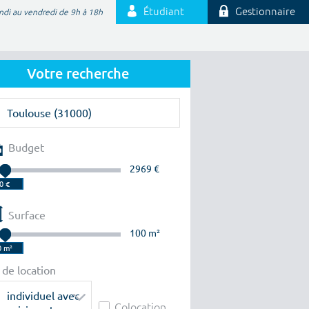
Étudiant
Gestionnaire
ndi au vendredi de 9h à 18h
Votre recherche
Budget
2969 €
Surface
100 m²
 de location
individuel avec
Colocation