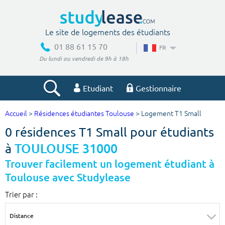
Le site de logements des étudiants
01 88 61 15 70
FR
Du lundi au vendredi de 9h à 18h
Etudiant
Gestionnaire
Accueil
>
Résidences étudiantes Toulouse
> Logement T1 Small
Votre recherche
0 résidences T1 Small pour étudiants
Ville, école
à
TOULOUSE 31000
Trouver facilement un logement étudiant à
Toulouse avec Studylease
Budget min
Budget max
Trier par :
€
€