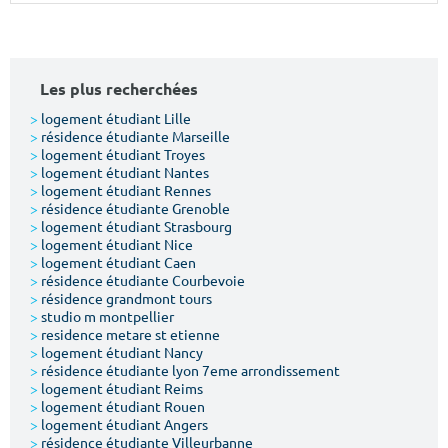
Surface min
Surface max
m²
m²
Les plus recherchées
Type de location
>
logement étudiant Lille
>
résidence étudiante Marseille
>
logement étudiant Troyes
Colocation
>
logement étudiant Nantes
>
logement étudiant Rennes
Votre date d'entrée
>
résidence étudiante Grenoble
>
logement étudiant Strasbourg
>
logement étudiant Nice
>
logement étudiant Caen
>
résidence étudiante Courbevoie
>
résidence grandmont tours
>
studio m montpellier
Chercher
>
residence metare st etienne
>
logement étudiant Nancy
>
résidence étudiante lyon 7eme arrondissement
>
logement étudiant Reims
>
logement étudiant Rouen
>
logement étudiant Angers
>
résidence étudiante Villeurbanne