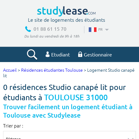
Le site de logements des étudiants
01 88 61 15 70
FR
Du lundi au vendredi de 9h à 18h
Etudiant
Gestionnaire
Accueil
>
Résidences étudiantes Toulouse
> Logement Studio canapé
Votre recherche
lit
0 résidences Studio canapé lit pour
Ville, école
étudiants à
TOULOUSE 31000
Trouver facilement un logement étudiant à
Toulouse avec Studylease
Budget min
Budget max
Trier par :
€
€