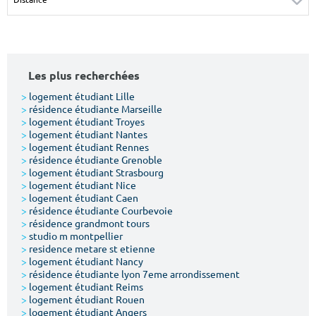
Surface min
Surface max
m²
m²
Les plus recherchées
Type de location
>
logement étudiant Lille
>
résidence étudiante Marseille
Colocation
>
logement étudiant Troyes
>
logement étudiant Nantes
Votre date d'entrée
>
logement étudiant Rennes
>
résidence étudiante Grenoble
>
logement étudiant Strasbourg
>
logement étudiant Nice
>
logement étudiant Caen
>
résidence étudiante Courbevoie
>
résidence grandmont tours
Chercher
>
studio m montpellier
>
residence metare st etienne
>
logement étudiant Nancy
>
résidence étudiante lyon 7eme arrondissement
>
logement étudiant Reims
>
logement étudiant Rouen
>
logement étudiant Angers