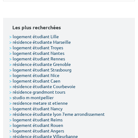
Surface min
Surface max
m²
m²
Les plus recherchées
Type de location
>
logement étudiant Lille
>
résidence étudiante Marseille
>
logement étudiant Troyes
Colocation
>
logement étudiant Nantes
>
logement étudiant Rennes
Votre date d'entrée
>
résidence étudiante Grenoble
>
logement étudiant Strasbourg
>
logement étudiant Nice
>
logement étudiant Caen
>
résidence étudiante Courbevoie
>
résidence grandmont tours
>
studio m montpellier
Chercher
>
residence metare st etienne
>
logement étudiant Nancy
>
résidence étudiante lyon 7eme arrondissement
>
logement étudiant Reims
>
logement étudiant Rouen
>
logement étudiant Angers
>
résidence étudiante Villeurbanne