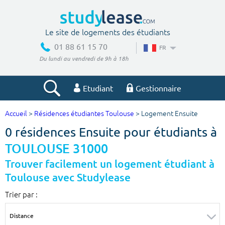
Le site de logements des étudiants
01 88 61 15 70
FR
Du lundi au vendredi de 9h à 18h
Etudiant
Gestionnaire
Accueil
>
Résidences étudiantes Toulouse
> Logement Ensuite
Votre recherche
0 résidences Ensuite pour étudiants à
Ville, école
TOULOUSE 31000
Trouver facilement un logement étudiant à
Toulouse avec Studylease
Budget min
Budget max
Trier par :
€
€