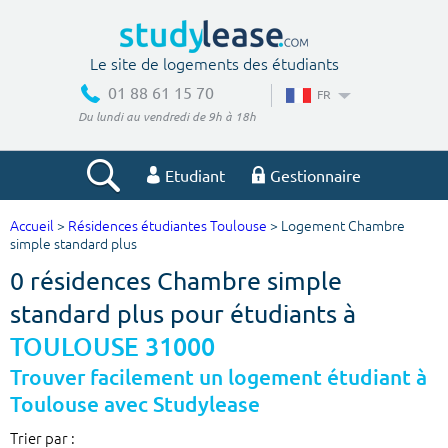
Le site de logements des étudiants
01 88 61 15 70
FR
Du lundi au vendredi de 9h à 18h
Etudiant
Gestionnaire
Accueil
>
Résidences étudiantes Toulouse
> Logement Chambre
Votre recherche
simple standard plus
0 résidences Chambre simple
Ville, école
standard plus pour étudiants à
TOULOUSE 31000
Budget min
Budget max
Trouver facilement un logement étudiant à
Toulouse avec Studylease
€
€
Trier par :