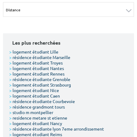
Surface min
Surface max
m²
m²
Type de location
Les plus recherchées
Colocation
>
logement étudiant Lille
>
résidence étudiante Marseille
Votre date d'entrée
>
logement étudiant Troyes
>
logement étudiant Nantes
>
logement étudiant Rennes
>
résidence étudiante Grenoble
>
logement étudiant Strasbourg
>
logement étudiant Nice
>
logement étudiant Caen
Chercher
>
résidence étudiante Courbevoie
>
résidence grandmont tours
>
studio m montpellier
>
residence metare st etienne
>
logement étudiant Nancy
>
résidence étudiante lyon 7eme arrondissement
>
logement étudiant Reims