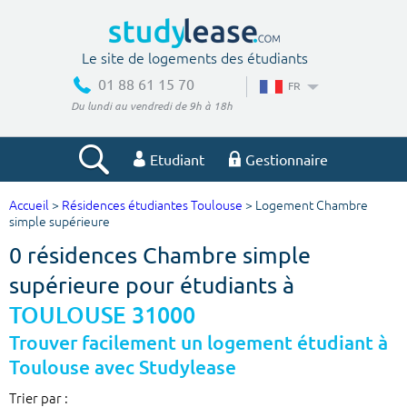
Le site de logements des étudiants
01 88 61 15 70
FR
Du lundi au vendredi de 9h à 18h
Etudiant
Gestionnaire
Accueil
>
Résidences étudiantes Toulouse
> Logement Chambre
Votre recherche
simple supérieure
0 résidences Chambre simple
Ville, école
supérieure pour étudiants à
TOULOUSE 31000
Budget min
Budget max
Trouver facilement un logement étudiant à
Toulouse avec Studylease
€
€
Trier par :