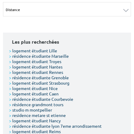
Surface min
Surface max
m²
m²
Type de location
Les plus recherchées
Colocation
>
logement étudiant Lille
>
résidence étudiante Marseille
Votre date d'entrée
>
logement étudiant Troyes
>
logement étudiant Nantes
>
logement étudiant Rennes
>
résidence étudiante Grenoble
>
logement étudiant Strasbourg
>
logement étudiant Nice
>
logement étudiant Caen
Chercher
>
résidence étudiante Courbevoie
>
résidence grandmont tours
>
studio m montpellier
>
residence metare st etienne
>
logement étudiant Nancy
>
résidence étudiante lyon 7eme arrondissement
>
logement étudiant Reims