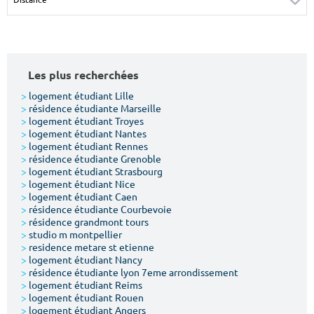
Surface min
Surface max
m²
m²
Les plus recherchées
Type de location
>
logement étudiant Lille
>
résidence étudiante Marseille
Colocation
>
logement étudiant Troyes
>
logement étudiant Nantes
Votre date d'entrée
>
logement étudiant Rennes
>
résidence étudiante Grenoble
>
logement étudiant Strasbourg
>
logement étudiant Nice
>
logement étudiant Caen
>
résidence étudiante Courbevoie
>
résidence grandmont tours
Chercher
>
studio m montpellier
>
residence metare st etienne
>
logement étudiant Nancy
>
résidence étudiante lyon 7eme arrondissement
>
logement étudiant Reims
>
logement étudiant Rouen
>
logement étudiant Angers