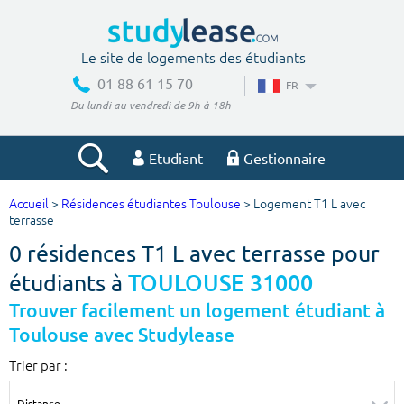
Le site de logements des étudiants
01 88 61 15 70
FR
Du lundi au vendredi de 9h à 18h
Etudiant
Gestionnaire
Accueil
>
Résidences étudiantes Toulouse
> Logement T1 L avec
Votre recherche
terrasse
0 résidences T1 L avec terrasse pour
Ville, école
étudiants à
TOULOUSE 31000
Trouver facilement un logement étudiant à
Toulouse avec Studylease
Budget min
Budget max
Trier par :
€
€