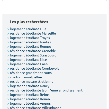
Surface min
Surface max
m²
m²
Les plus recherchées
Type de location
>
logement étudiant Lille
>
résidence étudiante Marseille
>
logement étudiant Troyes
Colocation
>
logement étudiant Nantes
>
logement étudiant Rennes
Votre date d'entrée
>
résidence étudiante Grenoble
>
logement étudiant Strasbourg
>
logement étudiant Nice
>
logement étudiant Caen
>
résidence étudiante Courbevoie
>
résidence grandmont tours
>
studio m montpellier
Chercher
>
residence metare st etienne
>
logement étudiant Nancy
>
résidence étudiante lyon 7eme arrondissement
>
logement étudiant Reims
>
logement étudiant Rouen
>
logement étudiant Angers
>
résidence étudiante Villeurbanne