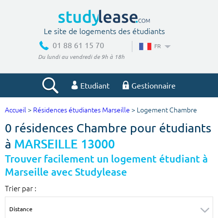
Le site de logements des étudiants
01 88 61 15 70
FR
Du lundi au vendredi de 9h à 18h
Etudiant
Gestionnaire
Accueil
>
Résidences étudiantes Marseille
> Logement Chambre
Votre recherche
0 résidences Chambre pour étudiants
Ville, école
à
MARSEILLE 13000
Trouver facilement un logement étudiant à
Marseille avec Studylease
Budget min
Budget max
Trier par :
€
€