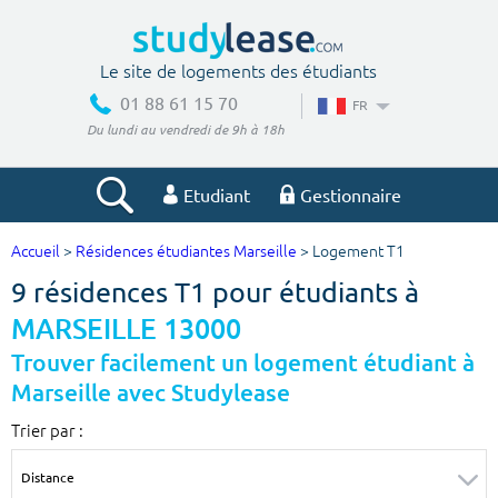
Le site de logements des étudiants
01 88 61 15 70
FR
Du lundi au vendredi de 9h à 18h
Etudiant
Gestionnaire
Accueil
>
Résidences étudiantes Marseille
> Logement T1
Votre recherche
9 résidences T1 pour étudiants à
Ville, école
MARSEILLE 13000
Trouver facilement un logement étudiant à
Marseille avec Studylease
Budget min
Budget max
Trier par :
€
€