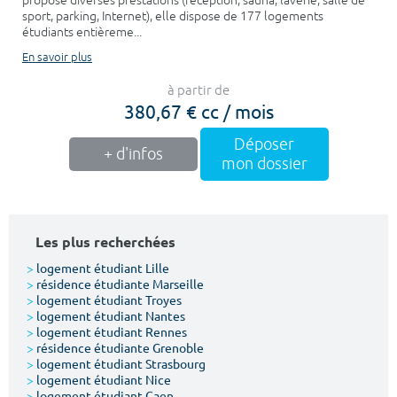
propose diverses prestations (réception, sauna, laverie, salle de
sport, parking, Internet), elle dispose de 177 logements
étudiants entièreme...
En savoir plus
à partir de
380,67 € cc / mois
Déposer
+ d'infos
mon dossier
Les plus recherchées
>
logement étudiant Lille
>
résidence étudiante Marseille
>
logement étudiant Troyes
>
logement étudiant Nantes
>
logement étudiant Rennes
>
résidence étudiante Grenoble
>
logement étudiant Strasbourg
>
logement étudiant Nice
>
logement étudiant Caen