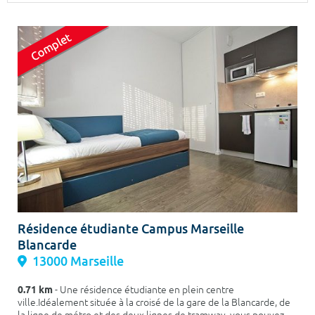
Surface min
Surface max
m²
m²
Type de location
Colocation
Votre date d'entrée
Chercher
Résidence étudiante Campus Marseille
Blancarde
13000 Marseille
0.71 km
- Une résidence étudiante en plein centre
ville.Idéalement située à la croisé de la gare de la Blancarde, de