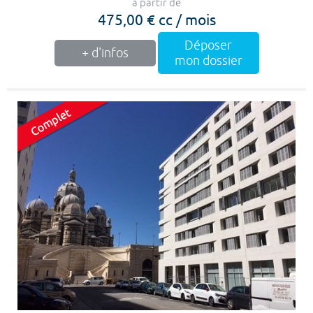
à partir de
475,00 € cc / mois
Déposer
+ d'infos
mon dossier