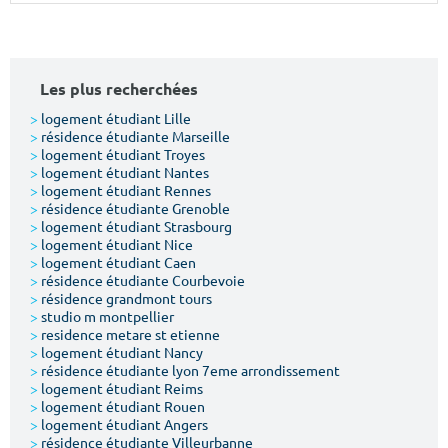
Surface min
Surface max
m²
m²
Les plus recherchées
Type de location
>
logement étudiant Lille
>
résidence étudiante Marseille
>
logement étudiant Troyes
Colocation
>
logement étudiant Nantes
>
logement étudiant Rennes
Votre date d'entrée
>
résidence étudiante Grenoble
>
logement étudiant Strasbourg
>
logement étudiant Nice
>
logement étudiant Caen
>
résidence étudiante Courbevoie
>
résidence grandmont tours
>
studio m montpellier
Chercher
>
residence metare st etienne
>
logement étudiant Nancy
>
résidence étudiante lyon 7eme arrondissement
>
logement étudiant Reims
>
logement étudiant Rouen
>
logement étudiant Angers
>
résidence étudiante Villeurbanne