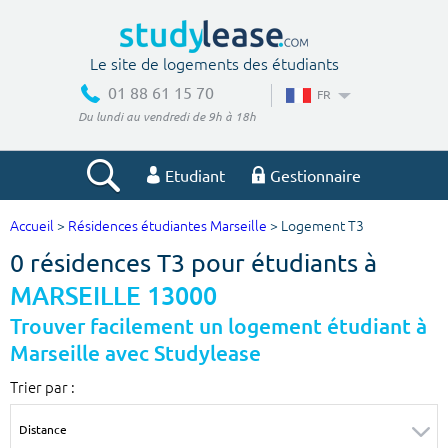
Le site de logements des étudiants
01 88 61 15 70
FR
Du lundi au vendredi de 9h à 18h
Etudiant
Gestionnaire
Accueil
>
Résidences étudiantes Marseille
> Logement T3
Votre recherche
0 résidences T3 pour étudiants à
Ville, école
MARSEILLE 13000
Trouver facilement un logement étudiant à
Marseille avec Studylease
Budget min
Budget max
Trier par :
€
€