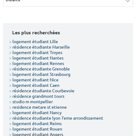
Surface min
Surface max
m²
m²
Les plus recherchées
Type de location
>
logement étudiant Lille
>
résidence étudiante Marseille
Colocation
>
logement étudiant Troyes
>
logement étudiant Nantes
Votre date d'entrée
>
logement étudiant Rennes
>
résidence étudiante Grenoble
>
logement étudiant Strasbourg
>
logement étudiant Nice
>
logement étudiant Caen
>
résidence étudiante Courbevoie
>
résidence grandmont tours
Chercher
>
studio m montpellier
>
residence metare st etienne
>
logement étudiant Nancy
>
résidence étudiante lyon 7eme arrondissement
>
logement étudiant Reims
>
logement étudiant Rouen
>
logement étudiant Angers