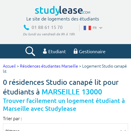
Le site de logements des étudiants
01 88 61 15 70
FR
Du lundi au vendredi de 9h à 18h
Etudiant
Gestionnaire
Accueil
>
Résidences étudiantes Marseille
> Logement Studio canapé
Votre recherche
lit
0 résidences Studio canapé lit pour
Ville, école
étudiants à
MARSEILLE 13000
Trouver facilement un logement étudiant à
Marseille avec Studylease
Budget min
Budget max
Trier par :
€
€