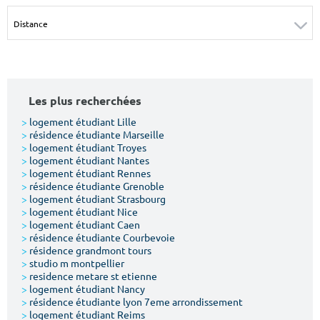
Surface min
Surface max
m²
m²
Type de location
Les plus recherchées
Colocation
>
logement étudiant Lille
>
résidence étudiante Marseille
Votre date d'entrée
>
logement étudiant Troyes
>
logement étudiant Nantes
>
logement étudiant Rennes
>
résidence étudiante Grenoble
>
logement étudiant Strasbourg
>
logement étudiant Nice
>
logement étudiant Caen
Chercher
>
résidence étudiante Courbevoie
>
résidence grandmont tours
>
studio m montpellier
>
residence metare st etienne
>
logement étudiant Nancy
>
résidence étudiante lyon 7eme arrondissement
>
logement étudiant Reims