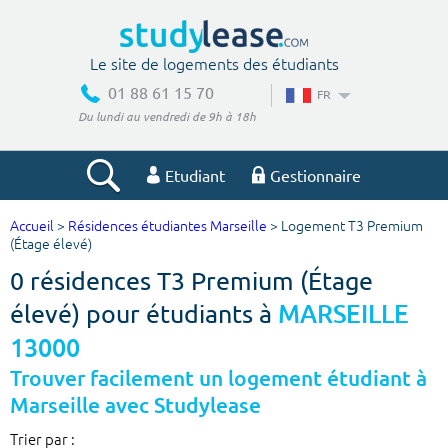
Le site de logements des étudiants
01 88 61 15 70
FR
Du lundi au vendredi de 9h à 18h
Etudiant
Gestionnaire
Accueil
>
Résidences étudiantes Marseille
> Logement T3 Premium
Votre recherche
(Étage élevé)
0 résidences T3 Premium (Étage
Ville, école
élevé) pour étudiants à
MARSEILLE
13000
Budget min
Budget max
Trouver facilement un logement étudiant à
Marseille avec Studylease
€
€
Trier par :