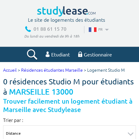
Le site de logements des étudiants
01 88 61 15 70
FR
Du lundi au vendredi de 9h à 18h
Etudiant
Gestionnaire
Accueil
>
Résidences étudiantes Marseille
> Logement Studio M
Votre recherche
0 résidences Studio M pour étudiants
Ville, école
à
MARSEILLE 13000
Trouver facilement un logement étudiant à
Marseille avec Studylease
Budget min
Budget max
Trier par :
€
€