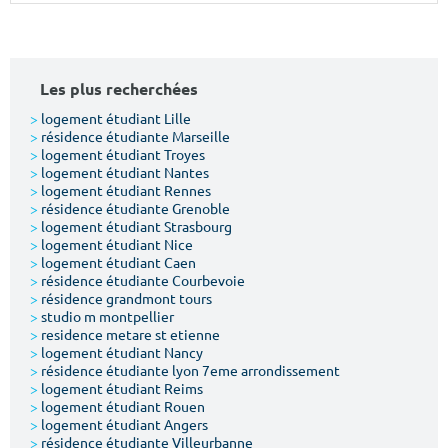
Surface min
Surface max
m²
m²
Les plus recherchées
Type de location
>
logement étudiant Lille
>
résidence étudiante Marseille
>
logement étudiant Troyes
Colocation
>
logement étudiant Nantes
>
logement étudiant Rennes
Votre date d'entrée
>
résidence étudiante Grenoble
>
logement étudiant Strasbourg
>
logement étudiant Nice
>
logement étudiant Caen
>
résidence étudiante Courbevoie
>
résidence grandmont tours
>
studio m montpellier
Chercher
>
residence metare st etienne
>
logement étudiant Nancy
>
résidence étudiante lyon 7eme arrondissement
>
logement étudiant Reims
>
logement étudiant Rouen
>
logement étudiant Angers
>
résidence étudiante Villeurbanne