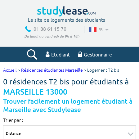
Le site de logements des étudiants
01 88 61 15 70
FR
Du lundi au vendredi de 9h à 18h
Etudiant
Gestionnaire
Accueil
>
Résidences étudiantes Marseille
> Logement T2 bis
Votre recherche
0 résidences T2 bis pour étudiants à
Ville, école
MARSEILLE 13000
Trouver facilement un logement étudiant à
Marseille avec Studylease
Budget min
Budget max
Trier par :
€
€