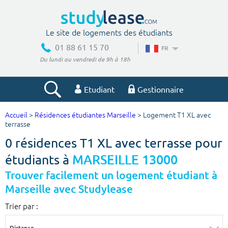
Le site de logements des étudiants
01 88 61 15 70
FR
Du lundi au vendredi de 9h à 18h
Etudiant
Gestionnaire
Accueil
>
Résidences étudiantes Marseille
> Logement T1 XL avec
Votre recherche
terrasse
0 résidences T1 XL avec terrasse pour
Ville, école
étudiants à
MARSEILLE 13000
Trouver facilement un logement étudiant à
Marseille avec Studylease
Budget min
Budget max
Trier par :
€
€