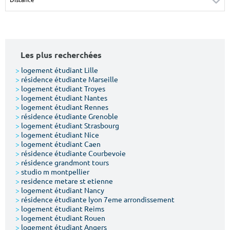
Surface min
Surface max
m²
m²
Les plus recherchées
Type de location
>
logement étudiant Lille
>
résidence étudiante Marseille
Colocation
>
logement étudiant Troyes
>
logement étudiant Nantes
Votre date d'entrée
>
logement étudiant Rennes
>
résidence étudiante Grenoble
>
logement étudiant Strasbourg
>
logement étudiant Nice
>
logement étudiant Caen
>
résidence étudiante Courbevoie
>
résidence grandmont tours
Chercher
>
studio m montpellier
>
residence metare st etienne
>
logement étudiant Nancy
>
résidence étudiante lyon 7eme arrondissement
>
logement étudiant Reims
>
logement étudiant Rouen
>
logement étudiant Angers