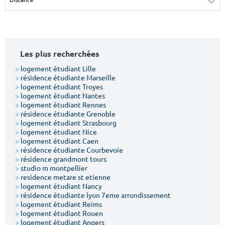
Surface min
Surface max
m²
m²
Les plus recherchées
Type de location
>
logement étudiant Lille
>
résidence étudiante Marseille
Colocation
>
logement étudiant Troyes
>
logement étudiant Nantes
Votre date d'entrée
>
logement étudiant Rennes
>
résidence étudiante Grenoble
>
logement étudiant Strasbourg
>
logement étudiant Nice
>
logement étudiant Caen
>
résidence étudiante Courbevoie
>
résidence grandmont tours
Chercher
>
studio m montpellier
>
residence metare st etienne
>
logement étudiant Nancy
>
résidence étudiante lyon 7eme arrondissement
>
logement étudiant Reims
>
logement étudiant Rouen
>
logement étudiant Angers