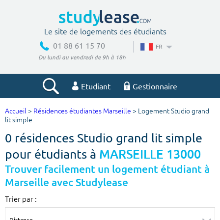
Le site de logements des étudiants
01 88 61 15 70
FR
Du lundi au vendredi de 9h à 18h
Etudiant
Gestionnaire
Accueil
>
Résidences étudiantes Marseille
> Logement Studio grand
Votre recherche
lit simple
0 résidences Studio grand lit simple
Ville, école
pour étudiants à
MARSEILLE 13000
Trouver facilement un logement étudiant à
Marseille avec Studylease
Budget min
Budget max
Trier par :
€
€