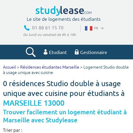
Le site de logements des étudiants
01 88 61 15 70
FR
Du lundi au vendredi de 9h à 18h
Etudiant
Gestionnaire
Accueil
>
Résidences étudiantes Marseille
> Logement Studio double
Votre recherche
à usage unique avec cuisine
0 résidences Studio double à usage
Ville, école
unique avec cuisine pour étudiants à
MARSEILLE 13000
Budget min
Budget max
Trouver facilement un logement étudiant à
Marseille avec Studylease
€
€
Trier par :