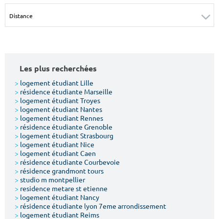
Surface min
Surface max
m²
m²
Type de location
Les plus recherchées
Colocation
>
logement étudiant Lille
>
résidence étudiante Marseille
Votre date d'entrée
>
logement étudiant Troyes
>
logement étudiant Nantes
>
logement étudiant Rennes
>
résidence étudiante Grenoble
>
logement étudiant Strasbourg
>
logement étudiant Nice
>
logement étudiant Caen
Chercher
>
résidence étudiante Courbevoie
>
résidence grandmont tours
>
studio m montpellier
>
residence metare st etienne
>
logement étudiant Nancy
>
résidence étudiante lyon 7eme arrondissement
>
logement étudiant Reims