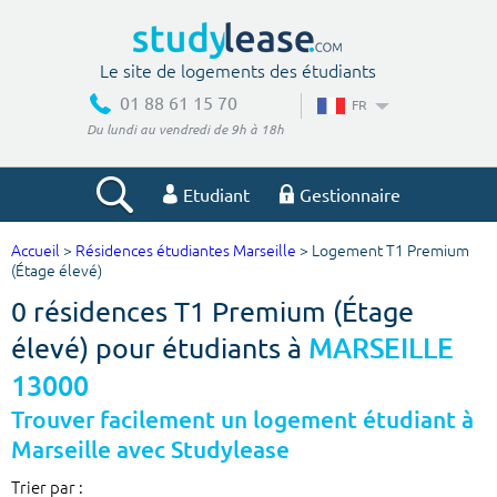
Le site de logements des étudiants
01 88 61 15 70
FR
Du lundi au vendredi de 9h à 18h
Etudiant
Gestionnaire
Accueil
>
Résidences étudiantes Marseille
> Logement T1 Premium
Votre recherche
(Étage élevé)
0 résidences T1 Premium (Étage
Ville, école
élevé) pour étudiants à
MARSEILLE
13000
Budget min
Budget max
Trouver facilement un logement étudiant à
Marseille avec Studylease
€
€
Trier par :