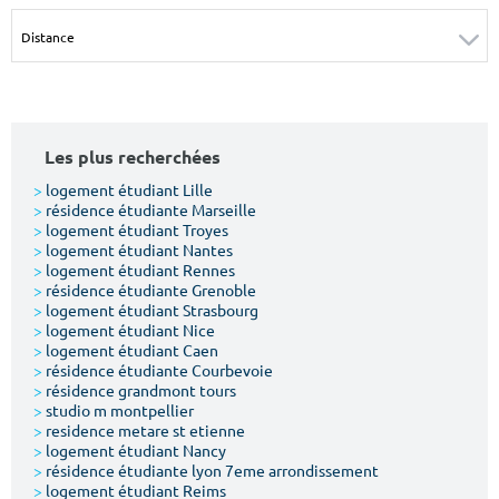
Surface min
Surface max
m²
m²
Type de location
Les plus recherchées
Colocation
>
logement étudiant Lille
>
résidence étudiante Marseille
Votre date d'entrée
>
logement étudiant Troyes
>
logement étudiant Nantes
>
logement étudiant Rennes
>
résidence étudiante Grenoble
>
logement étudiant Strasbourg
>
logement étudiant Nice
>
logement étudiant Caen
Chercher
>
résidence étudiante Courbevoie
>
résidence grandmont tours
>
studio m montpellier
>
residence metare st etienne
>
logement étudiant Nancy
>
résidence étudiante lyon 7eme arrondissement
>
logement étudiant Reims