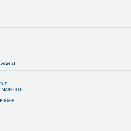
Routiers)
MONE
E MARSEILLE
 JEROME