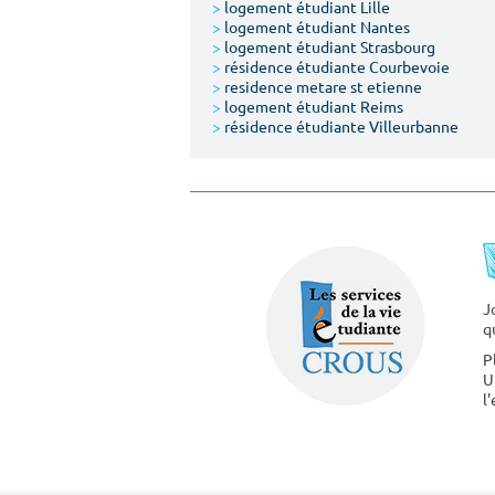
>
logement étudiant Lille
>
logement étudiant Nantes
>
logement étudiant Strasbourg
>
résidence étudiante Courbevoie
>
residence metare st etienne
>
logement étudiant Reims
>
résidence étudiante Villeurbanne
J
q
P
U
l