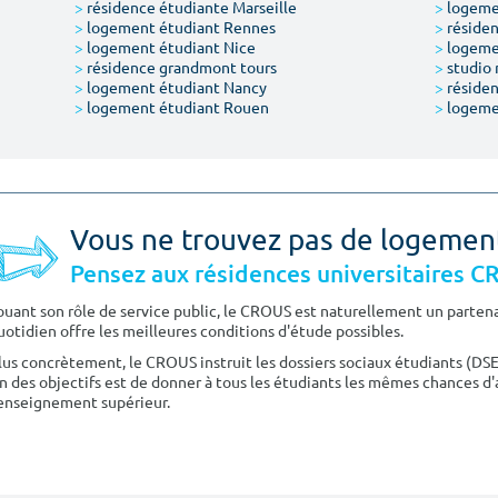
>
résidence étudiante Marseille
>
logemen
>
logement étudiant Rennes
>
résiden
>
logement étudiant Nice
>
logeme
>
résidence grandmont tours
>
studio 
>
logement étudiant Nancy
>
résiden
>
logement étudiant Rouen
>
logeme
Vous ne trouvez pas de logemen
Pensez aux résidences universitaires 
ouant son rôle de service public, le CROUS est naturellement un partenai
uotidien offre les meilleures conditions d'étude possibles.
lus concrètement, le CROUS instruit les dossiers sociaux étudiants (DS
n des objectifs est de donner à tous les étudiants les mêmes chances d'
'enseignement supérieur.