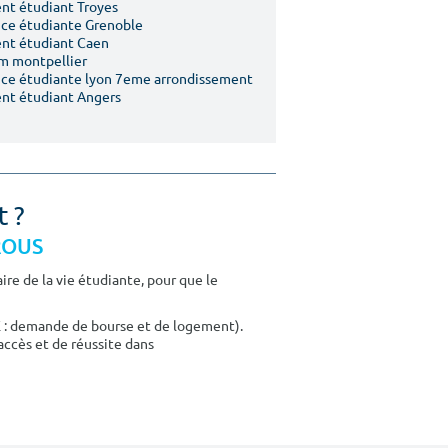
t étudiant Troyes
ce étudiante Grenoble
nt étudiant Caen
m montpellier
ce étudiante lyon 7eme arrondissement
nt étudiant Angers
t ?
CROUS
re de la vie étudiante, pour que le
E : demande de bourse et de logement).
accès et de réussite dans