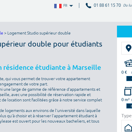
01 88 61 15 70
Du lu
FR
le
> Logement Studio supérieur double
upérieur double pour étudiants
 résidence étudiante à Marseille
0 €
te, qui vous permet de trouver votre appartement
 engagement de votre part.
rmi une large de gamme de référence d'appartements et
seille, avec une possibilité de réservation rapide et
0 m²
 de location sont facilitées grâce à notre service complet
de logements aux environs de l'université dans laquelle
Type
plus qu'à choisir et à réserver l'appartement étudiant à
dylease est ouvert pour les nouveaux bacheliers, et tous