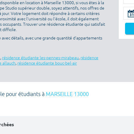
isponible en location à Marseille 13000, si vous êtes à la
e Studio supérieur double, soyez attentifs, nos offres de
 jour. Votre logement doit répondre à certains critères
proximité avec l’université ou l’école, il doit également
es occupants. Trouver une résidence étudiante qui satisfait
difficile.
e avec détails, avec une grande quantité d’appartements
e
,
résidence étudiante les-pennes-mirabeau
,
résidence
e allauch
,
résidence étudiante bouc-bel-air
le pour étudiants à
MARSEILLE 13000
erchées