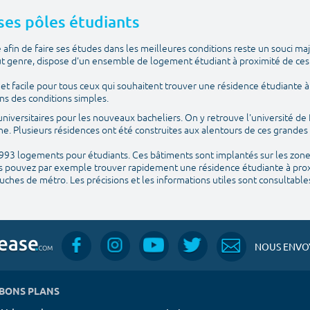
 ses pôles étudiants
fin de faire ses études dans les meilleures conditions reste un souci maj
ut genre, dispose d'un ensemble de logement étudiant à proximité de ces
t facile pour tous ceux qui souhaitent trouver une résidence étudiante à 
ns des conditions simples.
 universitaires pour les nouveaux bacheliers. On y retrouve l'université de 
ne. Plusieurs résidences ont été construites aux alentours de ces grandes
 993 logements pour étudiants. Ces bâtiments sont implantés sur les zones 
us pouvez par exemple trouver rapidement une résidence étudiante à prox
ouches de métro. Les précisions et les informations utiles sont consultable
NOUS ENVOY
BONS PLANS