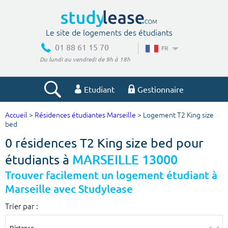
Le site de logements des étudiants
01 88 61 15 70
FR
Du lundi au vendredi de 9h à 18h
Etudiant
Gestionnaire
Accueil
>
Résidences étudiantes Marseille
> Logement T2 King size
Votre recherche
bed
0 résidences T2 King size bed pour
Ville, école
étudiants à
MARSEILLE 13000
Trouver facilement un logement étudiant à
Marseille avec Studylease
Budget min
Budget max
Trier par :
€
€