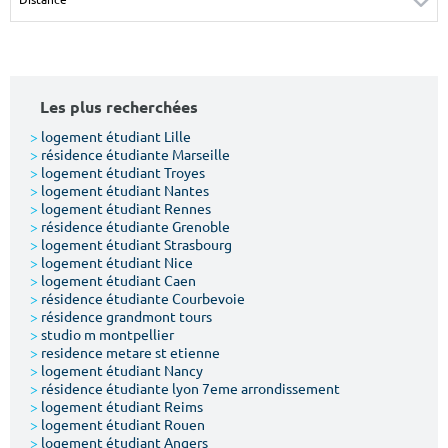
Surface min
Surface max
m²
m²
Les plus recherchées
Type de location
>
logement étudiant Lille
>
résidence étudiante Marseille
Colocation
>
logement étudiant Troyes
>
logement étudiant Nantes
Votre date d'entrée
>
logement étudiant Rennes
>
résidence étudiante Grenoble
>
logement étudiant Strasbourg
>
logement étudiant Nice
>
logement étudiant Caen
>
résidence étudiante Courbevoie
>
résidence grandmont tours
Chercher
>
studio m montpellier
>
residence metare st etienne
>
logement étudiant Nancy
>
résidence étudiante lyon 7eme arrondissement
>
logement étudiant Reims
>
logement étudiant Rouen
>
logement étudiant Angers