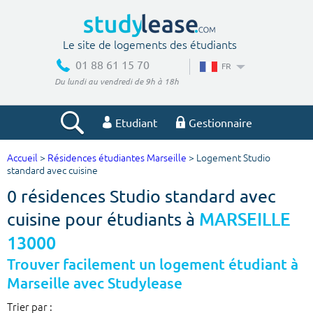
Le site de logements des étudiants
01 88 61 15 70
FR
Du lundi au vendredi de 9h à 18h
Etudiant
Gestionnaire
Accueil
>
Résidences étudiantes Marseille
> Logement Studio
Votre recherche
standard avec cuisine
0 résidences Studio standard avec
Ville, école
cuisine pour étudiants à
MARSEILLE
13000
Budget min
Budget max
Trouver facilement un logement étudiant à
Marseille avec Studylease
€
€
Trier par :