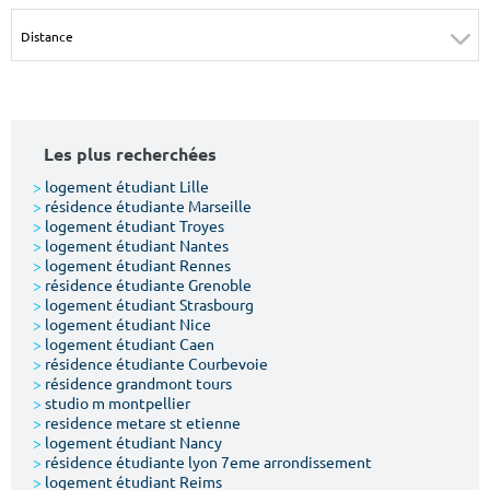
Surface min
Surface max
m²
m²
Type de location
Les plus recherchées
Colocation
>
logement étudiant Lille
>
résidence étudiante Marseille
Votre date d'entrée
>
logement étudiant Troyes
>
logement étudiant Nantes
>
logement étudiant Rennes
>
résidence étudiante Grenoble
>
logement étudiant Strasbourg
>
logement étudiant Nice
>
logement étudiant Caen
Chercher
>
résidence étudiante Courbevoie
>
résidence grandmont tours
>
studio m montpellier
>
residence metare st etienne
>
logement étudiant Nancy
>
résidence étudiante lyon 7eme arrondissement
>
logement étudiant Reims