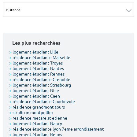
Surface min
Surface max
m²
m²
Type de location
Les plus recherchées
Colocation
>
logement étudiant Lille
>
résidence étudiante Marseille
Votre date d'entrée
>
logement étudiant Troyes
>
logement étudiant Nantes
>
logement étudiant Rennes
>
résidence étudiante Grenoble
>
logement étudiant Strasbourg
>
logement étudiant Nice
>
logement étudiant Caen
Chercher
>
résidence étudiante Courbevoie
>
résidence grandmont tours
>
studio m montpellier
>
residence metare st etienne
>
logement étudiant Nancy
>
résidence étudiante lyon 7eme arrondissement
>
logement étudiant Reims