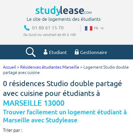
Le site de logements des étudiants
01 88 61 15 70
FR
Du lundi au vendredi de 9h à 18h
Etudiant
Gestionnaire
Accueil
>
Résidences étudiantes Marseille
> Logement Studio double
Votre recherche
partagé avec cuisine
0 résidences Studio double partagé
Ville, école
avec cuisine pour étudiants à
MARSEILLE 13000
Budget min
Budget max
Trouver facilement un logement étudiant à
Marseille avec Studylease
€
€
Trier par :