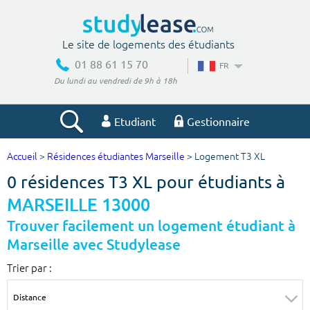
Le site de logements des étudiants
01 88 61 15 70
FR
Du lundi au vendredi de 9h à 18h
Etudiant
Gestionnaire
Accueil
>
Résidences étudiantes Marseille
> Logement T3 XL
Votre recherche
0 résidences T3 XL pour étudiants à
Ville, école
MARSEILLE 13000
Trouver facilement un logement étudiant à
Marseille avec Studylease
Budget min
Budget max
Trier par :
€
€