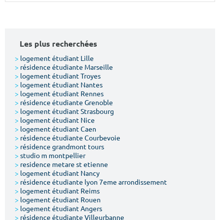
Surface min
Surface max
m²
m²
Les plus recherchées
Type de location
>
logement étudiant Lille
>
résidence étudiante Marseille
>
logement étudiant Troyes
Colocation
>
logement étudiant Nantes
>
logement étudiant Rennes
Votre date d'entrée
>
résidence étudiante Grenoble
>
logement étudiant Strasbourg
>
logement étudiant Nice
>
logement étudiant Caen
>
résidence étudiante Courbevoie
>
résidence grandmont tours
>
studio m montpellier
Chercher
>
residence metare st etienne
>
logement étudiant Nancy
>
résidence étudiante lyon 7eme arrondissement
>
logement étudiant Reims
>
logement étudiant Rouen
>
logement étudiant Angers
>
résidence étudiante Villeurbanne