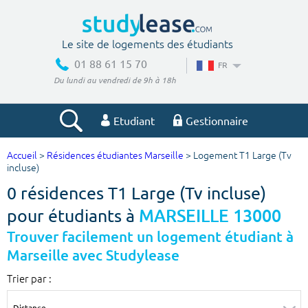
Le site de logements des étudiants
01 88 61 15 70
FR
Du lundi au vendredi de 9h à 18h
Etudiant
Gestionnaire
Accueil
>
Résidences étudiantes Marseille
> Logement T1 Large (Tv
Votre recherche
incluse)
0 résidences T1 Large (Tv incluse)
Ville, école
pour étudiants à
MARSEILLE 13000
Trouver facilement un logement étudiant à
Marseille avec Studylease
Budget min
Budget max
Trier par :
€
€