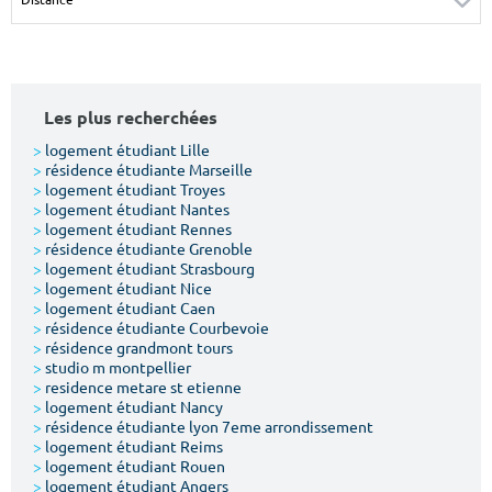
Surface min
Surface max
m²
m²
Les plus recherchées
Type de location
>
logement étudiant Lille
>
résidence étudiante Marseille
Colocation
>
logement étudiant Troyes
>
logement étudiant Nantes
Votre date d'entrée
>
logement étudiant Rennes
>
résidence étudiante Grenoble
>
logement étudiant Strasbourg
>
logement étudiant Nice
>
logement étudiant Caen
>
résidence étudiante Courbevoie
>
résidence grandmont tours
Chercher
>
studio m montpellier
>
residence metare st etienne
>
logement étudiant Nancy
>
résidence étudiante lyon 7eme arrondissement
>
logement étudiant Reims
>
logement étudiant Rouen
>
logement étudiant Angers