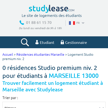
Le site de logements des étudiants
01 88 61 15 70
FR
Du lundi au vendredi de 9h à 18h
Etudiant
Gestionnaire
Accueil
>
Résidences étudiantes Marseille
> Logement Studio
Votre recherche
premium niv. 2
0 résidences Studio premium niv. 2
Ville, école
pour étudiants à
MARSEILLE 13000
Trouver facilement un logement étudiant à
Marseille avec Studylease
Budget min
Budget max
Trier par :
€
€