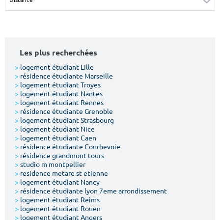
Surface min
Surface max
m²
m²
Les plus recherchées
Type de location
>
logement étudiant Lille
>
résidence étudiante Marseille
Colocation
>
logement étudiant Troyes
>
logement étudiant Nantes
Votre date d'entrée
>
logement étudiant Rennes
>
résidence étudiante Grenoble
>
logement étudiant Strasbourg
>
logement étudiant Nice
>
logement étudiant Caen
>
résidence étudiante Courbevoie
>
résidence grandmont tours
Chercher
>
studio m montpellier
>
residence metare st etienne
>
logement étudiant Nancy
>
résidence étudiante lyon 7eme arrondissement
>
logement étudiant Reims
>
logement étudiant Rouen
>
logement étudiant Angers