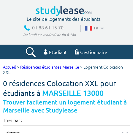
Le site de logements des étudiants
01 88 61 15 70
FR
Du lundi au vendredi de 9h à 18h
Etudiant
Gestionnaire
Accueil
>
Résidences étudiantes Marseille
> Logement Colocation
Votre recherche
XXL
0 résidences Colocation XXL pour
Ville, école
étudiants à
MARSEILLE 13000
Trouver facilement un logement étudiant à
Marseille avec Studylease
Budget min
Budget max
Trier par :
€
€