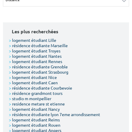
Surface min
Surface max
m²
m²
Les plus recherchées
Type de location
>
logement étudiant Lille
>
résidence étudiante Marseille
Colocation
>
logement étudiant Troyes
>
logement étudiant Nantes
Votre date d'entrée
>
logement étudiant Rennes
>
résidence étudiante Grenoble
>
logement étudiant Strasbourg
>
logement étudiant Nice
>
logement étudiant Caen
>
résidence étudiante Courbevoie
>
résidence grandmont tours
Chercher
>
studio m montpellier
>
residence metare st etienne
>
logement étudiant Nancy
>
résidence étudiante lyon 7eme arrondissement
>
logement étudiant Reims
>
logement étudiant Rouen
>
logement étudiant Angers