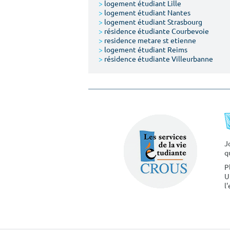
>
logement étudiant Lille
>
logement étudiant Nantes
>
logement étudiant Strasbourg
>
résidence étudiante Courbevoie
>
residence metare st etienne
>
logement étudiant Reims
>
résidence étudiante Villeurbanne
J
q
P
U
l