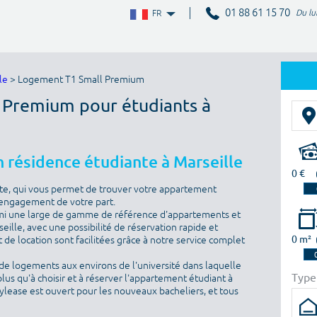
01 88 61 15 70
Du lu
FR
le
> Logement T1 Small Premium
l Premium pour étudiants à
 résidence étudiante à Marseille
0 €
te, qui vous permet de trouver votre appartement
 engagement de votre part.
rmi une large de gamme de référence d'appartements et
seille, avec une possibilité de réservation rapide et
0 m²
 de location sont facilitées grâce à notre service complet
de logements aux environs de l'université dans laquelle
Type
plus qu'à choisir et à réserver l'appartement étudiant à
dylease est ouvert pour les nouveaux bacheliers, et tous