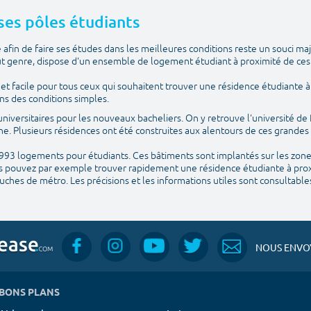
 ses pôles étudiants
fin de faire ses études dans les meilleures conditions reste un souci maj
ut genre, dispose d'un ensemble de logement étudiant à proximité de ces
t facile pour tous ceux qui souhaitent trouver une résidence étudiante à 
ns des conditions simples.
 universitaires pour les nouveaux bacheliers. On y retrouve l'université de 
ne. Plusieurs résidences ont été construites aux alentours de ces grandes
 993 logements pour étudiants. Ces bâtiments sont implantés sur les zones 
us pouvez par exemple trouver rapidement une résidence étudiante à prox
ouches de métro. Les précisions et les informations utiles sont consultable
NOUS ENVOY
BONS PLANS