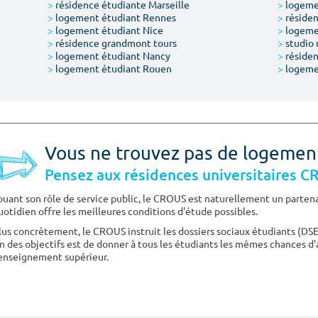
>
résidence étudiante Marseille
>
logemen
>
logement étudiant Rennes
>
résiden
>
logement étudiant Nice
>
logeme
>
résidence grandmont tours
>
studio 
>
logement étudiant Nancy
>
résiden
>
logement étudiant Rouen
>
logeme
Vous ne trouvez pas de logemen
Pensez aux résidences universitaires 
ouant son rôle de service public, le CROUS est naturellement un partenai
uotidien offre les meilleures conditions d'étude possibles.
lus concrètement, le CROUS instruit les dossiers sociaux étudiants (DS
n des objectifs est de donner à tous les étudiants les mêmes chances d'
'enseignement supérieur.