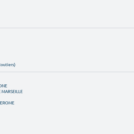
Routiers)
MONE
E MARSEILLE
 JEROME