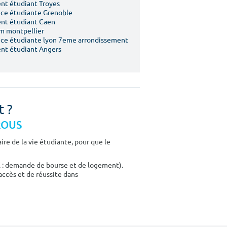
t étudiant Troyes
ce étudiante Grenoble
nt étudiant Caen
m montpellier
ce étudiante lyon 7eme arrondissement
nt étudiant Angers
t ?
CROUS
re de la vie étudiante, pour que le
E : demande de bourse et de logement).
accès et de réussite dans