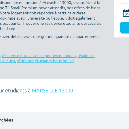
isponible en location à Marseille 13000, si vous êtes à la
e T1 Small Premium, soyez attentifs, nos offres de biens
 Votre logement doit répondre à certains critères
proximité avec l’université ou l’école, il doit également
es occupants. Trouver une résidence étudiante qui satisfait
difficile.
e avec détails, avec une grande quantité d’appartements
e
,
résidence étudiante les-pennes-mirabeau
,
résidence
e allauch
,
résidence étudiante bouc-bel-air
ur étudiants à
MARSEILLE 13000
erchées