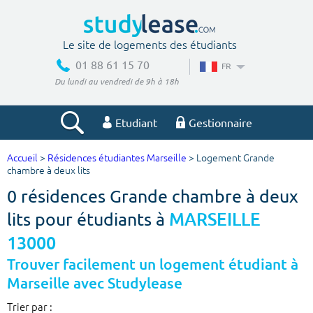
Le site de logements des étudiants
01 88 61 15 70
FR
Du lundi au vendredi de 9h à 18h
Etudiant
Gestionnaire
Accueil
>
Résidences étudiantes Marseille
> Logement Grande
Votre recherche
chambre à deux lits
0 résidences Grande chambre à deux
Ville, école
lits pour étudiants à
MARSEILLE
13000
Budget min
Budget max
Trouver facilement un logement étudiant à
Marseille avec Studylease
€
€
Trier par :