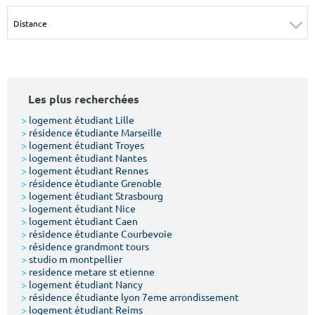
Surface min
Surface max
m²
m²
Type de location
Les plus recherchées
Colocation
>
logement étudiant Lille
>
résidence étudiante Marseille
Votre date d'entrée
>
logement étudiant Troyes
>
logement étudiant Nantes
>
logement étudiant Rennes
>
résidence étudiante Grenoble
>
logement étudiant Strasbourg
>
logement étudiant Nice
>
logement étudiant Caen
Chercher
>
résidence étudiante Courbevoie
>
résidence grandmont tours
>
studio m montpellier
>
residence metare st etienne
>
logement étudiant Nancy
>
résidence étudiante lyon 7eme arrondissement
>
logement étudiant Reims