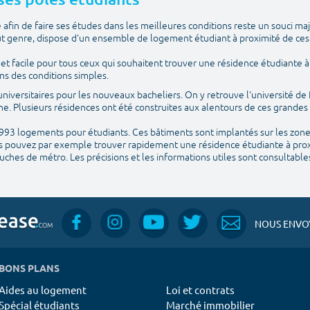
fin de faire ses études dans les meilleures conditions reste un souci maj
ut genre, dispose d'un ensemble de logement étudiant à proximité de ces
t facile pour tous ceux qui souhaitent trouver une résidence étudiante à 
ns des conditions simples.
 universitaires pour les nouveaux bacheliers. On y retrouve l'université de 
ne. Plusieurs résidences ont été construites aux alentours de ces grandes
 993 logements pour étudiants. Ces bâtiments sont implantés sur les zones 
us pouvez par exemple trouver rapidement une résidence étudiante à prox
ouches de métro. Les précisions et les informations utiles sont consultable
NOUS ENVOY
BONS PLANS
Aides au logement
Loi et contrats
Spécial étudiants
Marché immobilier