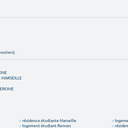
Routiers)
MONE
E MARSEILLE
 JEROME
>
résidence étudiante Marseille
>
logemen
>
logement étudiant Rennes
>
résiden