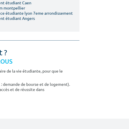
nt étudiant Caen
m montpellier
ce étudiante lyon 7eme arrondissement
nt étudiant Angers
t ?
CROUS
re de la vie étudiante, pour que le
E : demande de bourse et de logement).
accès et de réussite dans