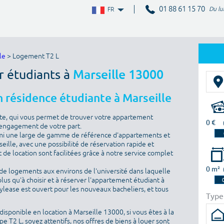
01 88 61 15 70
Du lu
FR
le
> Logement T2 L
r étudiants à
Marseille 13000
 résidence étudiante à Marseille
te, qui vous permet de trouver votre appartement
0 €
 engagement de votre part.
rmi une large de gamme de référence d'appartements et
seille, avec une possibilité de réservation rapide et
 de location sont facilitées grâce à notre service complet
0 m²
de logements aux environs de l'université dans laquelle
plus qu'à choisir et à réserver l'appartement étudiant à
dylease est ouvert pour les nouveaux bacheliers, et tous
Type
isponible en location à Marseille 13000, si vous êtes à la
 T2 L, soyez attentifs, nos offres de biens à louer sont