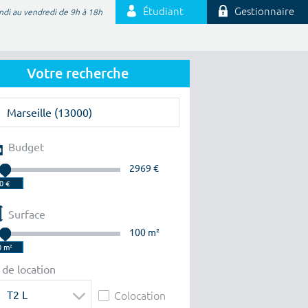
Étudiant
Gestionnaire
ndi au vendredi de 9h à 18h
Votre recherche
Budget
2969 €
Surface
100 m²
 de location
T2 L
Colocation