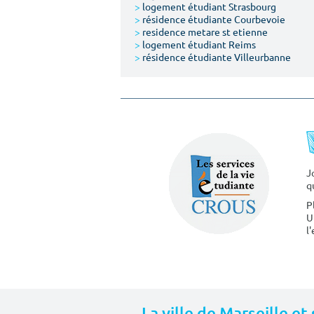
>
logement étudiant Strasbourg
>
résidence étudiante Courbevoie
>
residence metare st etienne
>
logement étudiant Reims
>
résidence étudiante Villeurbanne
J
q
P
U
l
La ville de Marseille et