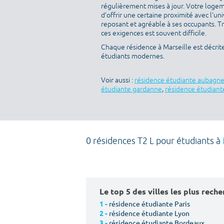
régulièrement mises à jour. Votre logeme
d’offrir une certaine proximité avec l’uni
reposant et agréable à ses occupants. T
ces exigences est souvent difficile.
Chaque résidence à Marseille est décrit
étudiants modernes.
Voir aussi :
résidence étudiante aubagn
étudiante gardanne
,
résidence étudiant
0 résidences T2 L pour étudiants à
Le top 5 des villes les plus rech
résidence étudiante Paris
1 -
résidence étudiante Lyon
2 -
résidence étudiante Bordeaux
3 -