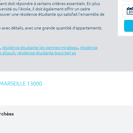
nt doit répondre à certains critères essentiels. En plus
versité ou l’école, il doit également offrir un cadre
rouver une résidence étudiante qui satisfait l’ensemble de
e avec détails, avec une grande quantité d’appartements
e
,
résidence étudiante les-pennes-mirabeau
,
résidence
e allauch
,
résidence étudiante bouc-bel-air
MARSEILLE 13000
erchées