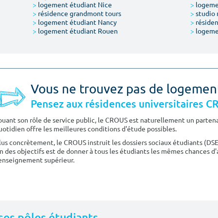
>
logement étudiant Nice
>
logeme
>
résidence grandmont tours
>
studio 
>
logement étudiant Nancy
>
résiden
>
logement étudiant Rouen
>
logeme
Vous ne trouvez pas de logemen
Pensez aux résidences universitaires 
ouant son rôle de service public, le CROUS est naturellement un partenai
uotidien offre les meilleures conditions d'étude possibles.
lus concrètement, le CROUS instruit les dossiers sociaux étudiants (DS
n des objectifs est de donner à tous les étudiants les mêmes chances d'
'enseignement supérieur.
 ses pôles étudiants