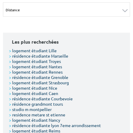
Surface min
Surface max
m²
m²
Type de location
Les plus recherchées
Colocation
>
logement étudiant Lille
>
résidence étudiante Marseille
Votre date d'entrée
>
logement étudiant Troyes
>
logement étudiant Nantes
>
logement étudiant Rennes
>
résidence étudiante Grenoble
>
logement étudiant Strasbourg
>
logement étudiant Nice
>
logement étudiant Caen
Chercher
>
résidence étudiante Courbevoie
>
résidence grandmont tours
>
studio m montpellier
>
residence metare st etienne
>
logement étudiant Nancy
>
résidence étudiante lyon 7eme arrondissement
>
logement étudiant Reims