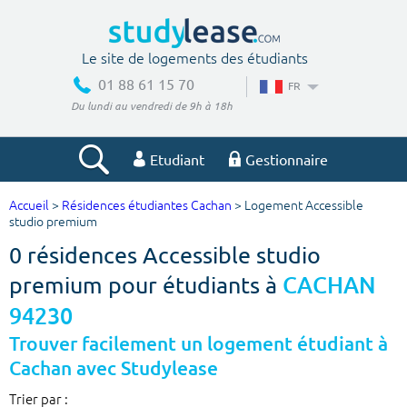
Le site de logements des étudiants
01 88 61 15 70
FR
Du lundi au vendredi de 9h à 18h
Etudiant
Gestionnaire
Accueil
>
Résidences étudiantes Cachan
> Logement Accessible
Votre recherche
studio premium
0 résidences Accessible studio
Ville, école
premium pour étudiants à
CACHAN
94230
Budget min
Budget max
Trouver facilement un logement étudiant à
Cachan avec Studylease
€
€
Trier par :