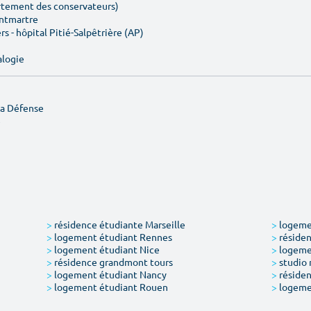
artement des conservateurs)
ontmartre
rs - hôpital Pitié-Salpêtrière (AP)
alogie
La Défense
e
>
résidence étudiante Marseille
>
logemen
>
logement étudiant Rennes
>
résiden
>
logement étudiant Nice
>
logeme
>
résidence grandmont tours
>
studio 
>
logement étudiant Nancy
>
résiden
>
logement étudiant Rouen
>
logeme