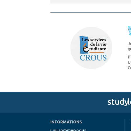
J
q
P
U
l
INFORMATIONS
Qui sommes-nous