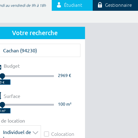
Étudiant
Gestionnaire
ndi au vendredi de 9h à 18h
Votre recherche
Budget
2969 €
Surface
100 m²
 de location
Individuel de
Colocation