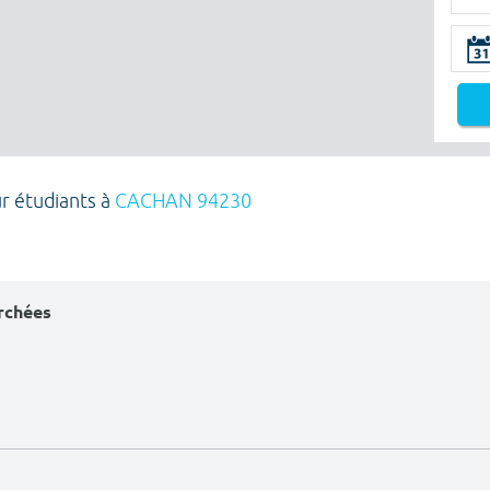
ur étudiants à
CACHAN 94230
erchées