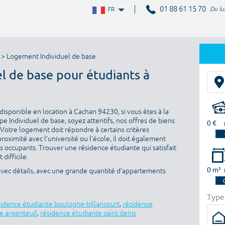
01 88 61 15 70
Du lu
FR
> Logement Individuel de base
el de base pour étudiants à
isponible en location à Cachan 94230, si vous êtes à la
 Individuel de base, soyez attentifs, nos offres de biens
0 €
 Votre logement doit répondre à certains critères
proximité avec l’université ou l’école, il doit également
es occupants. Trouver une résidence étudiante qui satisfait
difficile.
0 m²
avec détails, avec une grande quantité d’appartements
Type
sidence étudiante boulogne-billancourt
,
résidence
e argenteuil
,
résidence étudiante saint denis