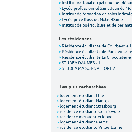
Institut national du patrimoine (dép
>
Lycée professionnel Saint Jean de M
>
Institut de formation en soins infirmie
>
Lycée privé Bossuet Notre-Dame
>
Institut de puériculture et de périnat
>
Les résidences
Résidence étudiante de Courbevoie-
>
Résidence étudiante de Paris-Voltair
>
Résidence étudiante La Chocolaterie
>
STUDEA DAUMESNIL
>
STUDEA MAISONS ALFORT 2
>
Les plus recherchées
>
logement étudiant Lille
>
logement étudiant Nantes
>
logement étudiant Strasbourg
>
résidence étudiante Courbevoie
>
residence metare st etienne
>
logement étudiant Reims
>
résidence étudiante Villeurbanne