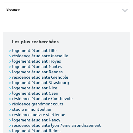
Surface min
Surface max
m²
m²
Type de location
Les plus recherchées
Colocation
>
logement étudiant Lille
>
résidence étudiante Marseille
Votre date d'entrée
>
logement étudiant Troyes
>
logement étudiant Nantes
>
logement étudiant Rennes
>
résidence étudiante Grenoble
>
logement étudiant Strasbourg
>
logement étudiant Nice
>
logement étudiant Caen
Chercher
>
résidence étudiante Courbevoie
>
résidence grandmont tours
>
studio m montpellier
>
residence metare st etienne
>
logement étudiant Nancy
>
résidence étudiante lyon 7eme arrondissement
>
logement étudiant Reims