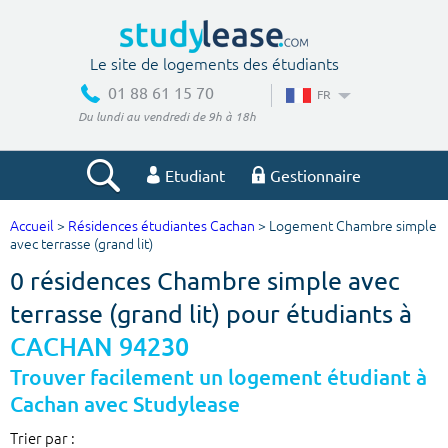
Le site de logements des étudiants
01 88 61 15 70
FR
Du lundi au vendredi de 9h à 18h
Etudiant
Gestionnaire
Accueil
>
Résidences étudiantes Cachan
> Logement Chambre simple
Votre recherche
avec terrasse (grand lit)
0 résidences Chambre simple avec
Ville, école
terrasse (grand lit) pour étudiants à
CACHAN 94230
Budget min
Budget max
Trouver facilement un logement étudiant à
Cachan avec Studylease
€
€
Trier par :