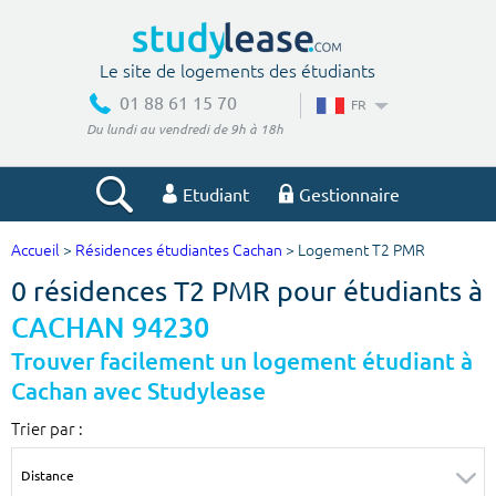
Le site de logements des étudiants
01 88 61 15 70
FR
Du lundi au vendredi de 9h à 18h
Etudiant
Gestionnaire
Accueil
>
Résidences étudiantes Cachan
> Logement T2 PMR
Votre recherche
0 résidences T2 PMR pour étudiants à
Ville, école
CACHAN 94230
Trouver facilement un logement étudiant à
Cachan avec Studylease
Budget min
Budget max
Trier par :
€
€