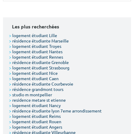
Surface min
Surface max
m²
m²
Les plus recherchées
Type de location
>
logement étudiant Lille
>
résidence étudiante Marseille
>
logement étudiant Troyes
Colocation
>
logement étudiant Nantes
>
logement étudiant Rennes
Votre date d'entrée
>
résidence étudiante Grenoble
>
logement étudiant Strasbourg
>
logement étudiant Nice
>
logement étudiant Caen
>
résidence étudiante Courbevoie
>
résidence grandmont tours
>
studio m montpellier
Chercher
>
residence metare st etienne
>
logement étudiant Nancy
>
résidence étudiante lyon 7eme arrondissement
>
logement étudiant Reims
>
logement étudiant Rouen
>
logement étudiant Angers
>
résidence étudiante Villeurbanne