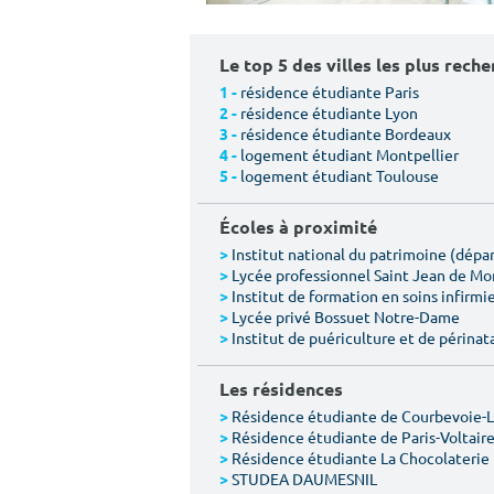
Le top 5 des villes les plus rech
résidence étudiante Paris
1 -
résidence étudiante Lyon
2 -
résidence étudiante Bordeaux
3 -
logement étudiant Montpellier
4 -
logement étudiant Toulouse
5 -
Écoles à proximité
Institut national du patrimoine (dép
>
Lycée professionnel Saint Jean de M
>
Institut de formation en soins infirmie
>
Lycée privé Bossuet Notre-Dame
>
Institut de puériculture et de périnat
>
Les résidences
Résidence étudiante de Courbevoie-
>
Résidence étudiante de Paris-Voltair
>
Résidence étudiante La Chocolaterie
>
STUDEA DAUMESNIL
>