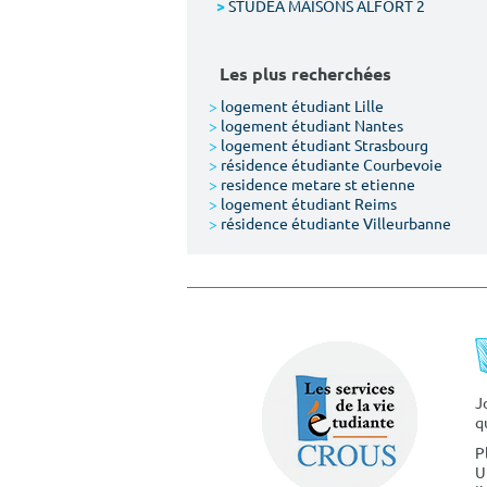
STUDEA MAISONS ALFORT 2
>
Les plus recherchées
>
logement étudiant Lille
>
logement étudiant Nantes
>
logement étudiant Strasbourg
>
résidence étudiante Courbevoie
>
residence metare st etienne
>
logement étudiant Reims
>
résidence étudiante Villeurbanne
J
q
P
U