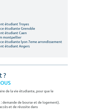
t étudiant Troyes
ce étudiante Grenoble
nt étudiant Caen
m montpellier
ce étudiante lyon 7eme arrondissement
nt étudiant Angers
t ?
CROUS
re de la vie étudiante, pour que le
E : demande de bourse et de logement).
accès et de réussite dans