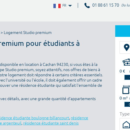
01 88 61 15 70
Du lu
FR
> Logement Studio premium
premium pour étudiants à
isponible en location à Cachan 94230, si vous êtes à la
e Studio premium, soyez attentifs, nos offres de biens à
0 €
otre logement doit répondre à certains critères essentiels.
ec l’université ou l’école, il doit également offrir un cadre
rouver une résidence étudiante qui satisfait l’ensemble de
0 m²
avec détails, avec une grande quantité d’appartements
Type
sidence étudiante boulogne-billancourt
,
résidence
e argenteuil
,
résidence étudiante saint denis