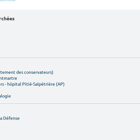
erchées
artement des conservateurs)
ontmartre
rs - hôpital Pitié-Salpêtrière (AP)
alogie
La Défense
e