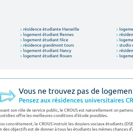
>
résidence étudiante Marseille
>
logemen
>
logement étudiant Rennes
>
résiden
>
logement étudiant Nice
>
logeme
>
résidence grandmont tours
>
studio 
>
logement étudiant Nancy
>
résiden
>
logement étudiant Rouen
>
logeme
Vous ne trouvez pas de logemen
Pensez aux résidences universitaires 
ouant son rôle de service public, le CROUS est naturellement un partenai
uotidien offre les meilleures conditions d'étude possibles.
lus concrètement, le CROUS instruit les dossiers sociaux étudiants (DS
n des objectifs est de donner à tous les étudiants les mêmes chances d'