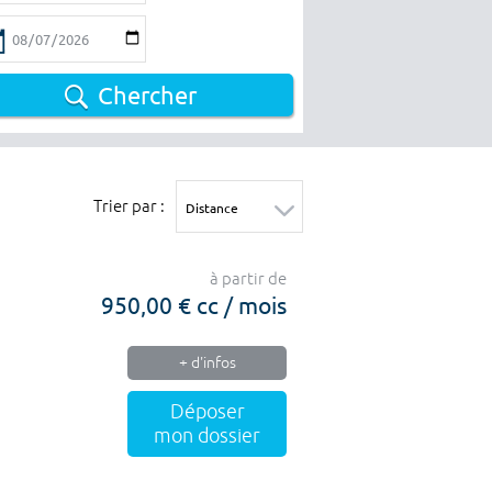
Chercher
Trier par :
à partir de
950,00 € cc / mois
+ d'infos
Déposer
mon dossier