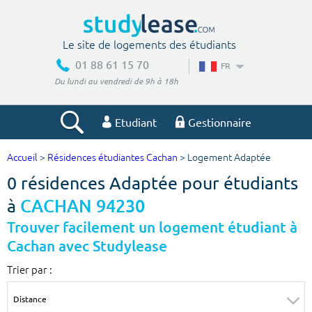
Le site de logements des étudiants
01 88 61 15 70
FR
Du lundi au vendredi de 9h à 18h
Etudiant
Gestionnaire
Accueil
>
Résidences étudiantes Cachan
> Logement Adaptée
Votre recherche
0 résidences Adaptée pour étudiants
Ville, école
à
CACHAN 94230
Trouver facilement un logement étudiant à
Cachan avec Studylease
Budget min
Budget max
Trier par :
€
€