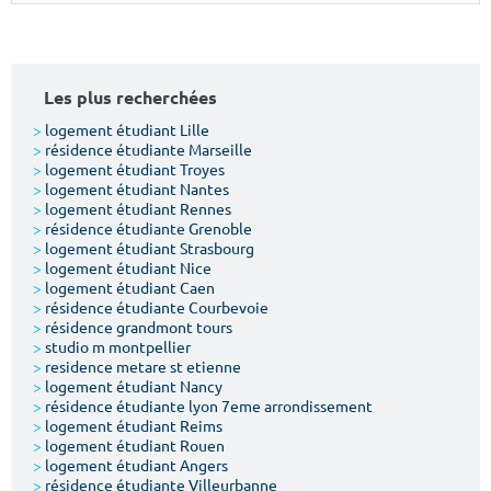
Surface min
Surface max
m²
m²
Les plus recherchées
Type de location
>
logement étudiant Lille
>
résidence étudiante Marseille
>
logement étudiant Troyes
Colocation
>
logement étudiant Nantes
>
logement étudiant Rennes
Votre date d'entrée
>
résidence étudiante Grenoble
>
logement étudiant Strasbourg
>
logement étudiant Nice
>
logement étudiant Caen
>
résidence étudiante Courbevoie
>
résidence grandmont tours
>
studio m montpellier
Chercher
>
residence metare st etienne
>
logement étudiant Nancy
>
résidence étudiante lyon 7eme arrondissement
>
logement étudiant Reims
>
logement étudiant Rouen
>
logement étudiant Angers
>
résidence étudiante Villeurbanne