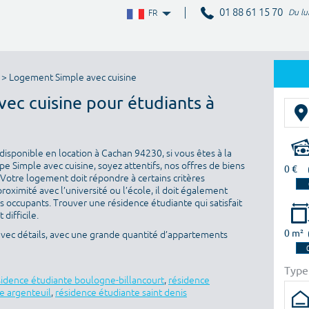
01 88 61 15 70
Du lu
FR
> Logement Simple avec cuisine
vec cuisine pour étudiants à
isponible en location à Cachan 94230, si vous êtes à la
 Simple avec cuisine, soyez attentifs, nos offres de biens
0 €
 Votre logement doit répondre à certains critères
proximité avec l’université ou l’école, il doit également
es occupants. Trouver une résidence étudiante qui satisfait
difficile.
0 m²
avec détails, avec une grande quantité d’appartements
Type
sidence étudiante boulogne-billancourt
,
résidence
e argenteuil
,
résidence étudiante saint denis