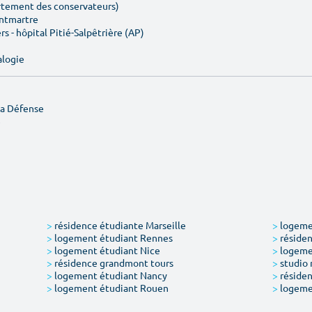
artement des conservateurs)
ontmartre
rs - hôpital Pitié-Salpêtrière (AP)
alogie
La Défense
e
>
résidence étudiante Marseille
>
logemen
>
logement étudiant Rennes
>
résiden
>
logement étudiant Nice
>
logeme
>
résidence grandmont tours
>
studio 
>
logement étudiant Nancy
>
résiden
>
logement étudiant Rouen
>
logeme