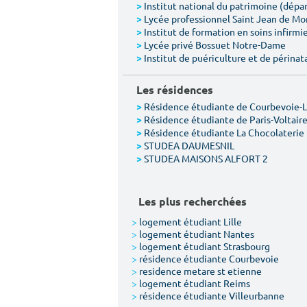
Institut national du patrimoine (dép
>
Lycée professionnel Saint Jean de M
>
Institut de formation en soins infirmie
>
Lycée privé Bossuet Notre-Dame
>
Institut de puériculture et de périnat
>
Les résidences
Résidence étudiante de Courbevoie-
>
Résidence étudiante de Paris-Voltair
>
Résidence étudiante La Chocolaterie
>
STUDEA DAUMESNIL
>
STUDEA MAISONS ALFORT 2
>
Les plus recherchées
>
logement étudiant Lille
>
logement étudiant Nantes
>
logement étudiant Strasbourg
>
résidence étudiante Courbevoie
>
residence metare st etienne
>
logement étudiant Reims
>
résidence étudiante Villeurbanne