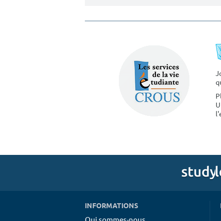
J
q
P
U
l
INFORMATIONS
Qui sommes-nous