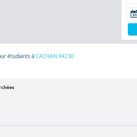
our étudiants à
CACHAN 94230
erchées