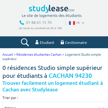
Le site de logements des étudiants
01 88 61 15 70
FR
Du lundi au vendredi de 9h à 18h
Etudiant
Gestionnaire
Accueil
>
Résidences étudiantes Cachan
> Logement Studio simple
Votre recherche
supérieur
0 résidences Studio simple supérieur
Ville, école
pour étudiants à
CACHAN 94230
Trouver facilement un logement étudiant à
Cachan avec Studylease
Budget min
Budget max
Trier par :
€
€