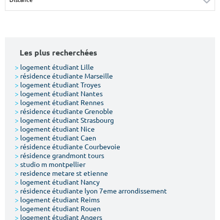
Surface min
Surface max
m²
m²
Les plus recherchées
Type de location
>
logement étudiant Lille
>
résidence étudiante Marseille
Colocation
>
logement étudiant Troyes
>
logement étudiant Nantes
Votre date d'entrée
>
logement étudiant Rennes
>
résidence étudiante Grenoble
>
logement étudiant Strasbourg
>
logement étudiant Nice
>
logement étudiant Caen
>
résidence étudiante Courbevoie
>
résidence grandmont tours
Chercher
>
studio m montpellier
>
residence metare st etienne
>
logement étudiant Nancy
>
résidence étudiante lyon 7eme arrondissement
>
logement étudiant Reims
>
logement étudiant Rouen
>
logement étudiant Angers