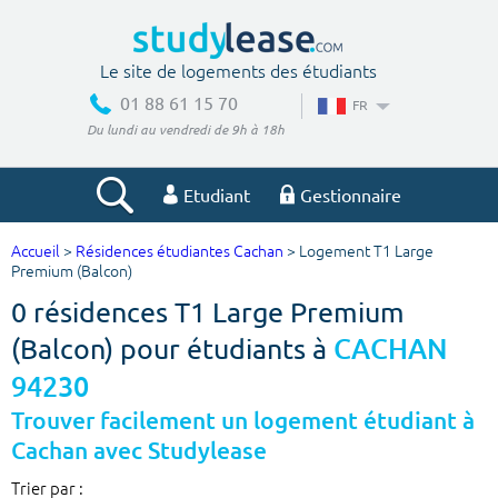
Le site de logements des étudiants
01 88 61 15 70
FR
Du lundi au vendredi de 9h à 18h
Etudiant
Gestionnaire
Accueil
>
Résidences étudiantes Cachan
> Logement T1 Large
Votre recherche
Premium (Balcon)
0 résidences T1 Large Premium
Ville, école
(Balcon) pour étudiants à
CACHAN
94230
Budget min
Budget max
Trouver facilement un logement étudiant à
Cachan avec Studylease
€
€
Trier par :