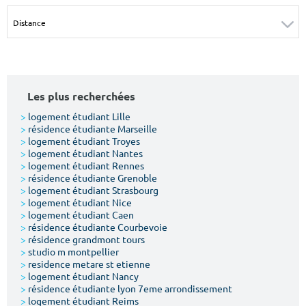
Surface min
Surface max
m²
m²
Type de location
Les plus recherchées
Colocation
>
logement étudiant Lille
>
résidence étudiante Marseille
Votre date d'entrée
>
logement étudiant Troyes
>
logement étudiant Nantes
>
logement étudiant Rennes
>
résidence étudiante Grenoble
>
logement étudiant Strasbourg
>
logement étudiant Nice
>
logement étudiant Caen
Chercher
>
résidence étudiante Courbevoie
>
résidence grandmont tours
>
studio m montpellier
>
residence metare st etienne
>
logement étudiant Nancy
>
résidence étudiante lyon 7eme arrondissement
>
logement étudiant Reims