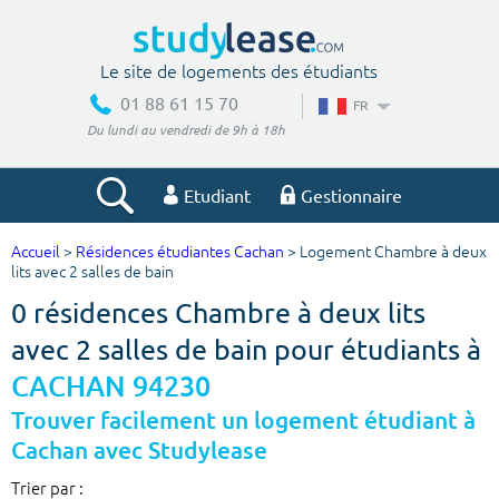
Le site de logements des étudiants
01 88 61 15 70
FR
Du lundi au vendredi de 9h à 18h
Etudiant
Gestionnaire
Accueil
>
Résidences étudiantes Cachan
> Logement Chambre à deux
Votre recherche
lits avec 2 salles de bain
0 résidences Chambre à deux lits
Ville, école
avec 2 salles de bain pour étudiants à
CACHAN 94230
Budget min
Budget max
Trouver facilement un logement étudiant à
Cachan avec Studylease
€
€
Trier par :