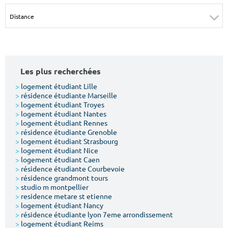
Surface min
Surface max
m²
m²
Type de location
Les plus recherchées
Colocation
>
logement étudiant Lille
>
résidence étudiante Marseille
Votre date d'entrée
>
logement étudiant Troyes
>
logement étudiant Nantes
>
logement étudiant Rennes
>
résidence étudiante Grenoble
>
logement étudiant Strasbourg
>
logement étudiant Nice
>
logement étudiant Caen
Chercher
>
résidence étudiante Courbevoie
>
résidence grandmont tours
>
studio m montpellier
>
residence metare st etienne
>
logement étudiant Nancy
>
résidence étudiante lyon 7eme arrondissement
>
logement étudiant Reims